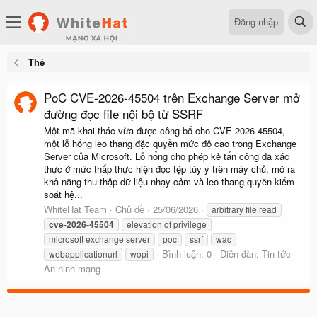
Đăng nhập
Thẻ
PoC CVE-2026-45504 trên Exchange Server mở
đường đọc file nội bộ từ SSRF
Một mã khai thác vừa được công bố cho CVE-2026-45504,
một lỗ hổng leo thang đặc quyền mức độ cao trong Exchange
Server của Microsoft. Lỗ hổng cho phép kẻ tấn công đã xác
thực ở mức thấp thực hiện đọc tệp tùy ý trên máy chủ, mở ra
khả năng thu thập dữ liệu nhạy cảm và leo thang quyền kiểm
soát hệ...
WhiteHat Team
Chủ đề
25/06/2026
arbitrary file read
cve-2026-45504
elevation of privilege
microsoft exchange server
poc
ssrf
wac
Bình luận: 0
Diễn đàn:
Tin tức
webapplicationurl
wopi
An ninh mạng