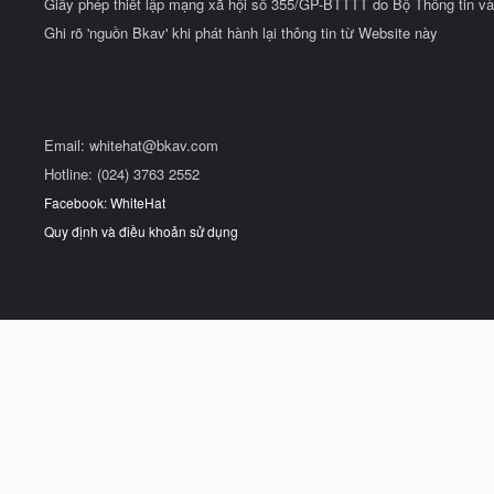
Giấy phép thiết lập mạng xã hội số 355/GP-BTTTT do Bộ Thông tin và
Ghi rõ 'nguồn Bkav' khi phát hành lại thông tin từ Website này
Email:
whitehat@bkav.com
Hotline: (024) 3763 2552
Facebook: WhiteHat
Quy định và điều khoản sử dụng