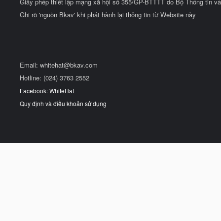
Giấy phép thiết lập mạng xã hội số 355/GP-BTTTT do Bộ Thông tin và
Ghi rõ 'nguồn Bkav' khi phát hành lại thông tin từ Website này
Email:
whitehat@bkav.com
Hotline: (024) 3763 2552
Facebook: WhiteHat
Quy định và điều khoản sử dụng