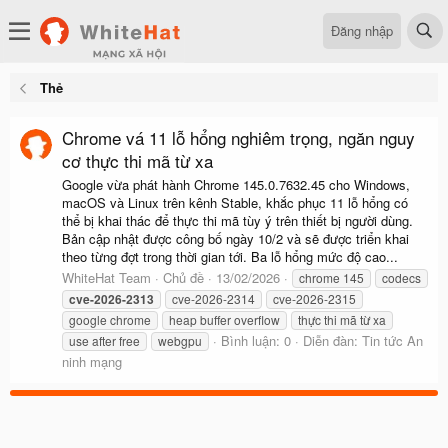
Đăng nhập
Thẻ
Chrome vá 11 lỗ hổng nghiêm trọng, ngăn nguy
cơ thực thi mã từ xa
Google vừa phát hành Chrome 145.0.7632.45 cho Windows,
macOS và Linux trên kênh Stable, khắc phục 11 lỗ hổng có
thể bị khai thác để thực thi mã tùy ý trên thiết bị người dùng.
Bản cập nhật được công bố ngày 10/2 và sẽ được triển khai
theo từng đợt trong thời gian tới. Ba lỗ hổng mức độ cao...
WhiteHat Team
Chủ đề
13/02/2026
chrome 145
codecs
cve-2026-2313
cve-2026-2314
cve-2026-2315
google chrome
heap buffer overflow
thực thi mã từ xa
Bình luận: 0
Diễn đàn:
Tin tức An
use after free
webgpu
ninh mạng