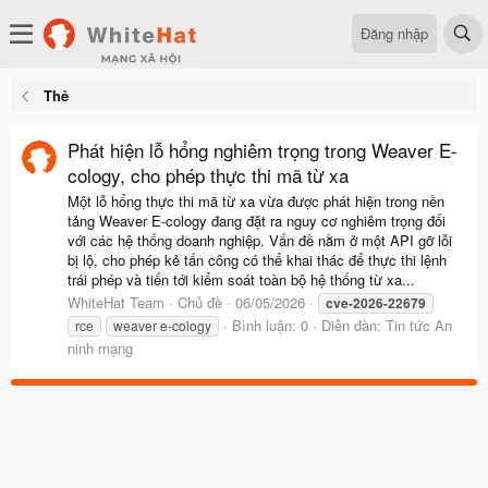
Đăng nhập
Thẻ
Phát hiện lỗ hổng nghiêm trọng trong Weaver E-
cology, cho phép thực thi mã từ xa
Một lỗ hổng thực thi mã từ xa vừa được phát hiện trong nền
tảng Weaver E-cology đang đặt ra nguy cơ nghiêm trọng đối
với các hệ thống doanh nghiệp. Vấn đề nằm ở một API gỡ lỗi
bị lộ, cho phép kẻ tấn công có thể khai thác để thực thi lệnh
trái phép và tiến tới kiểm soát toàn bộ hệ thống từ xa...
WhiteHat Team
Chủ đề
06/05/2026
cve-2026-22679
Bình luận: 0
Diễn đàn:
Tin tức An
rce
weaver e-cology
ninh mạng