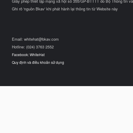
Giấy phép thiết lập mạng xã hội số 355/GP-BTTTT do Bộ Thông tin và
Ghi rõ 'nguồn Bkav' khi phát hành lại thông tin từ Website này
Email:
whitehat@bkav.com
Hotline: (024) 3763 2552
Facebook: WhiteHat
Quy định và điều khoản sử dụng