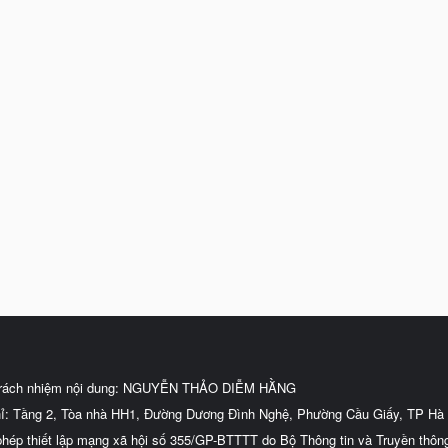
trách nhiệm nội dung: NGUYỄN THẢO DIỄM HẰNG
hỉ: Tầng 2, Tòa nhà HH1, Đường Dương Đình Nghệ, Phường Cầu Giấy, TP Hà 
phép thiết lập mạng xã hội số 355/GP-BTTTT do Bộ Thông tin và Truyền thôn