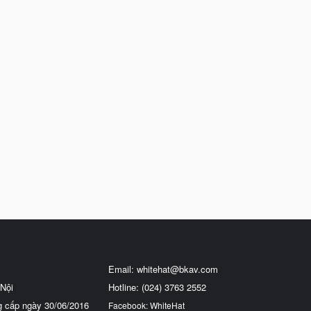
Email:
whitehat@bkav.com
Nội
Hotline: (024) 3763 2552
g cấp ngày 30/06/2016
Facebook: WhiteHat