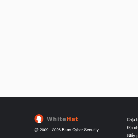
Chịu 
Địa c
@ 2009 -
2026
Bkav Cyber Security
Giấy 