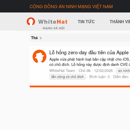
CỘNG ĐỒNG AN NINH MẠNG VIỆT NAM
TIN TỨC
THÀNH VI
Thẻ
Lỗ hổng zero-day đầu tiên của Apple 
Apple vừa phát hành loạt bản cập nhật cho iOS
có chủ đích. Lỗ hổng này được định danh CVE-2
WhiteHat Team
Chủ đề
12/02/2026
an nin
Bình luận: 0
Diễn đàn
tấn công có chủ đích