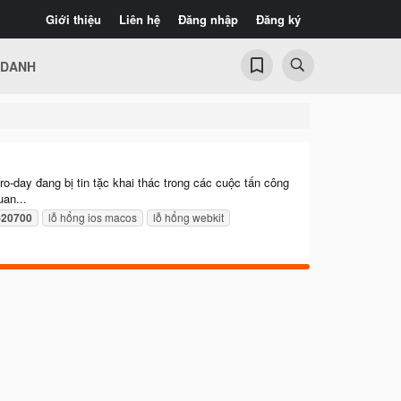
Giới thiệu
Liên hệ
Đăng nhập
Đăng ký
 DANH
day đang bị tin tặc khai thác trong các cuộc tấn công
an...
-20700
lỗ hổng ios macos
lỗ hổng webkit