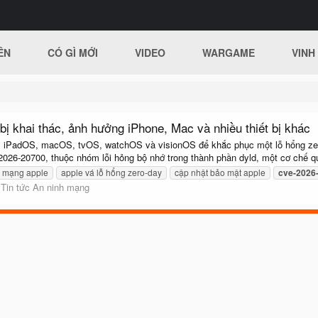
ÊN
CÓ GÌ MỚI
VIDEO
WARGAME
VINH
bị khai thác, ảnh hưởng iPhone, Mac và nhiều thiết bị khác
, iPadOS, macOS, tvOS, watchOS và visionOS để khắc phục một lỗ hổng zero-
026-20700, thuộc nhóm lỗi hỏng bộ nhớ trong thành phần dyld, một cơ chế qu
h mạng apple
apple vá lỗ hổng zero-day
cập nhật bảo mật apple
cve-2026
:
Tin tức An ninh mạng