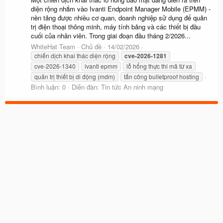
diện rộng nhắm vào Ivanti Endpoint Manager Mobile (EPMM) -
nền tảng được nhiều cơ quan, doanh nghiệp sử dụng để quản
trị điện thoại thông minh, máy tính bảng và các thiết bị đầu
cuối của nhân viên. Trong giai đoạn đầu tháng 2/2026...
WhiteHat Team
Chủ đề
14/02/2026
chiến dịch khai thác diện rộng
cve-2026-1281
cve-2026-1340
ivanti epmm
lỗ hổng thực thi mã từ xa
quản trị thiết bị di động (mdm)
tấn công bulletproof hosting
Bình luận: 0
Diễn đàn:
Tin tức An ninh mạng