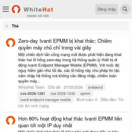
Đăng nhập
Thẻ
Zero-day Ivanti EPMM bị khai thác: Chiếm
quyền máy chủ chỉ trong vài giây
Một chiến dịch tấn công mạng mới được phát hiện đang khai
thác hai lỗ hổng zero-day trong hệ thống quản lý thiết bị di
động Ivanti Endpoint Manager Mobile (EPMM). Với mức độ
nguy hiểm gần như tối đa, các lỗ hổng này cho phép tin tặc
xâm nhập hệ thống mà không cần đăng nhập, chiếm toàn
quyền máy...
WhiteHat Team
Chủ đề
27/03/2026
antsword
cve-2026-1281
cve-2026-1340
epmm
Bình luận: 0
Diễn đàn:
Tin
ivanti endpoint manager mobile
tức An ninh mạng
Hơn 80% hoạt động khai thác Ivanti EPMM liên
quan tới một IP duy nhất
Một chiến dịch khai thác lỗ hổng bảo mật đang diễn ra trên