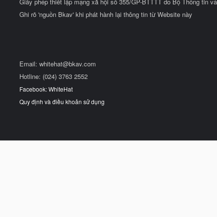
Giấy phép thiết lập mạng xã hội số 355/GP-BTTTT do Bộ Thông tin và
Ghi rõ 'nguồn Bkav' khi phát hành lại thông tin từ Website này
Email:
whitehat@bkav.com
Hotline: (024) 3763 2552
Facebook: WhiteHat
Quy định và điều khoản sử dụng