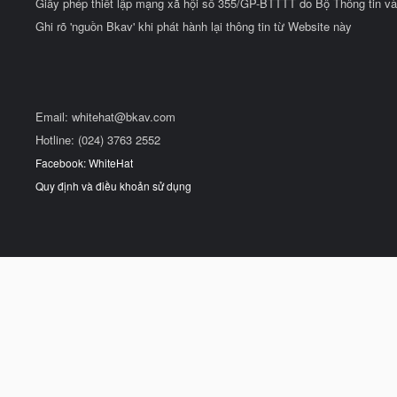
Giấy phép thiết lập mạng xã hội số 355/GP-BTTTT do Bộ Thông tin và
Ghi rõ 'nguồn Bkav' khi phát hành lại thông tin từ Website này
Email:
whitehat@bkav.com
Hotline: (024) 3763 2552
Facebook: WhiteHat
Quy định và điều khoản sử dụng