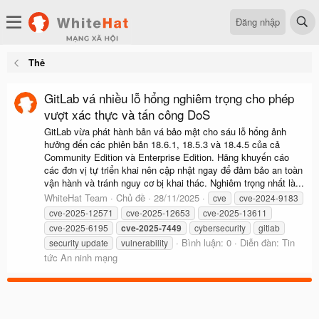
Đăng nhập
Thẻ
GitLab vá nhiều lỗ hổng nghiêm trọng cho phép
vượt xác thực và tấn công DoS
GitLab vừa phát hành bản vá bảo mật cho sáu lỗ hổng ảnh
hưởng đến các phiên bản 18.6.1, 18.5.3 và 18.4.5 của cả
Community Edition và Enterprise Edition. Hãng khuyến cáo
các đơn vị tự triển khai nên cập nhật ngay để đảm bảo an toàn
vận hành và tránh nguy cơ bị khai thác. Nghiêm trọng nhất là...
WhiteHat Team
Chủ đề
28/11/2025
cve
cve-2024-9183
cve-2025-12571
cve-2025-12653
cve-2025-13611
cve-2025-6195
cve-2025-7449
cybersecurity
gitlab
Bình luận: 0
Diễn đàn:
Tin
security update
vulnerability
tức An ninh mạng