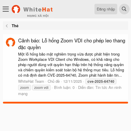
Đăng nhập
Thẻ
Cảnh báo: Lỗ hổng Zoom VDI cho phép leo thang
đặc quyền
Một lỗ hổng bảo mật nghiêm trọng vừa được phát hiện trong
Zoom Workplace VDI Client cho Windows, có khả năng cho
phép người dùng với quyền hạn thấp trên hệ thống nâng quyền
và chiếm quyền kiểm soát toàn bộ hệ thống mục tiêu. Lỗ hổng
có mã định danh CVE-2025-64740, Zoom phát hành bản tin...
WhiteHat Team
Chủ đề
12/11/2025
cve-2025-64740
Bình luận: 0
Diễn đàn:
Tin tức An ninh
zoom
zoom vdi
mạng