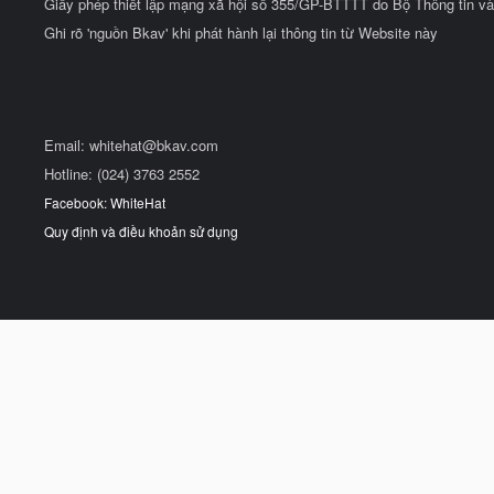
Giấy phép thiết lập mạng xã hội số 355/GP-BTTTT do Bộ Thông tin và
Ghi rõ 'nguồn Bkav' khi phát hành lại thông tin từ Website này
Email:
whitehat@bkav.com
Hotline: (024) 3763 2552
Facebook: WhiteHat
Quy định và điều khoản sử dụng