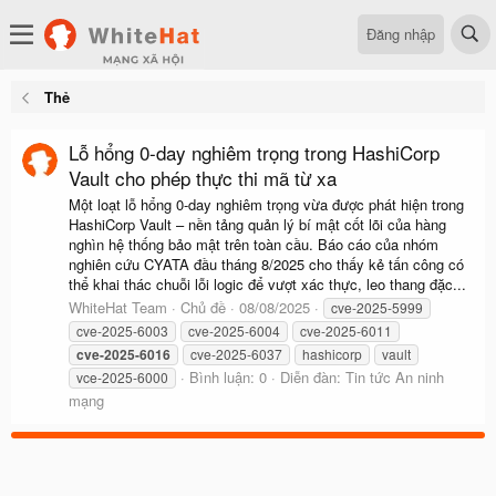
Đăng nhập
Thẻ
Lỗ hổng 0-day nghiêm trọng trong HashiCorp
Vault cho phép thực thi mã từ xa
Một loạt lỗ hổng 0-day nghiêm trọng vừa được phát hiện trong
HashiCorp Vault – nền tảng quản lý bí mật cốt lõi của hàng
nghìn hệ thống bảo mật trên toàn cầu. Báo cáo của nhóm
nghiên cứu CYATA đầu tháng 8/2025 cho thấy kẻ tấn công có
thể khai thác chuỗi lỗi logic để vượt xác thực, leo thang đặc...
WhiteHat Team
Chủ đề
08/08/2025
cve-2025-5999
cve-2025-6003
cve-2025-6004
cve-2025-6011
cve-2025-6016
cve-2025-6037
hashicorp
vault
Bình luận: 0
Diễn đàn:
Tin tức An ninh
vce-2025-6000
mạng