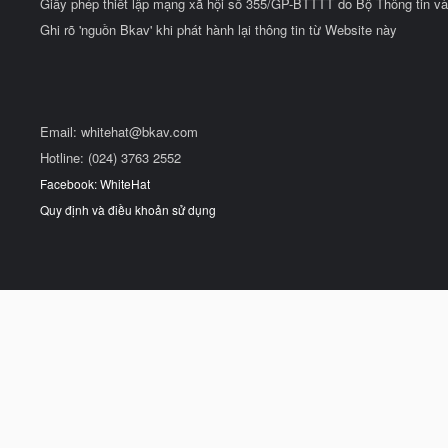
Giấy phép thiết lập mạng xã hội số 355/GP-BTTTT do Bộ Thông tin và
Ghi rõ 'nguồn Bkav' khi phát hành lại thông tin từ Website này
Email:
whitehat@bkav.com
Hotline: (024) 3763 2552
Facebook: WhiteHat
Quy định và điều khoản sử dụng