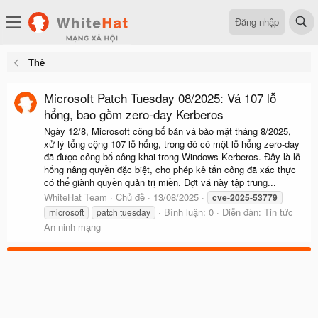
Đăng nhập
Thẻ
Microsoft Patch Tuesday 08/2025: Vá 107 lỗ
hổng, bao gồm zero-day Kerberos
Ngày 12/8, Microsoft công bố bản vá bảo mật tháng 8/2025,
xử lý tổng cộng 107 lỗ hổng, trong đó có một lỗ hổng zero-day
đã được công bố công khai trong Windows Kerberos. Đây là lỗ
hổng nâng quyền đặc biệt, cho phép kẻ tấn công đã xác thực
có thể giành quyền quản trị miền. Đợt vá này tập trung...
WhiteHat Team
Chủ đề
13/08/2025
cve-2025-53779
Bình luận: 0
Diễn đàn:
Tin tức
microsoft
patch tuesday
An ninh mạng