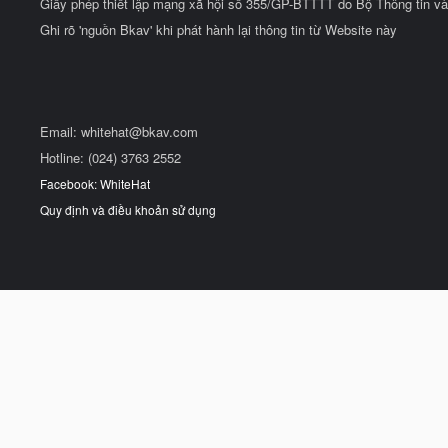
Giấy phép thiết lập mạng xã hội số 355/GP-BTTTT do Bộ Thông tin và
Ghi rõ 'nguồn Bkav' khi phát hành lại thông tin từ Website này
Email:
whitehat@bkav.com
Hotline: (024) 3763 2552
Facebook: WhiteHat
Quy định và điều khoản sử dụng