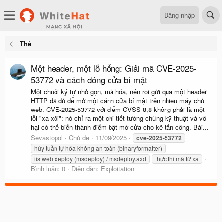
Đăng nhập
Thẻ
Một header, một lỗ hổng: Giải mã CVE-2025-
53772 và cách đóng cửa bí mật
Một chuỗi ký tự nhỏ gọn, mã hóa, nén rồi gửi qua một header
HTTP đã đủ để mở một cánh cửa bí mật trên nhiều máy chủ
web. CVE-2025-53772 với điểm CVSS 8,8 không phải là một
lỗi "xa xôi": nó chỉ ra một chi tiết tưởng chừng kỹ thuật và vô
hại có thể biến thành điểm bật mở cửa cho kẻ tấn công. Bài...
Sevastopol
Chủ đề
11/09/2025
cve-2025-53772
hủy tuần tự hóa không an toàn (binaryformatter)
iis web deploy (msdeploy) / msdeploy.axd
thực thi mã từ xa
Bình luận: 0
Diễn đàn:
Exploitation