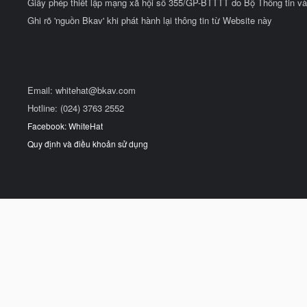
Giấy phép thiết lập mạng xã hội số 355/GP-BTTTT do Bộ Thông tin và
Ghi rõ 'nguồn Bkav' khi phát hành lại thông tin từ Website này
Email:
whitehat@bkav.com
Hotline: (024) 3763 2552
Facebook: WhiteHat
Quy định và điều khoản sử dụng