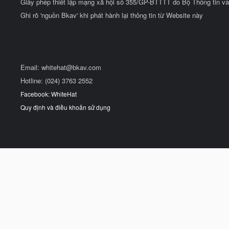
Giấy phép thiết lập mạng xã hội số 355/GP-BTTTT do Bộ Thông tin và
Ghi rõ 'nguồn Bkav' khi phát hành lại thông tin từ Website này
Email:
whitehat@bkav.com
Hotline: (024) 3763 2552
Facebook: WhiteHat
Quy định và điều khoản sử dụng