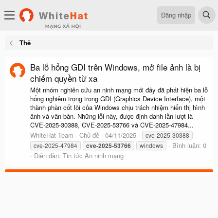
Đăng nhập
Thẻ
Ba lỗ hổng GDI trên Windows, mở file ảnh là bị
chiếm quyền từ xa
Một nhóm nghiên cứu an ninh mạng mới đây đã phát hiện ba lỗ
hổng nghiêm trọng trong GDI (Graphics Device Interface), một
thành phần cốt lõi của Windows chịu trách nhiệm hiển thị hình
ảnh và văn bản. Những lỗi này, được định danh lần lượt là
CVE-2025-30388, CVE-2025-53766 và CVE-2025-47984...
WhiteHat Team
Chủ đề
04/11/2025
cve-2025-30388
Bình luận: 0
cve-2025-47984
cve-2025-53766
windows
Diễn đàn:
Tin tức An ninh mạng