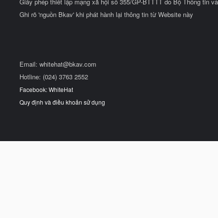
Giấy phép thiết lập mạng xã hội số 355/GP-BTTTT do Bộ Thông tin và
Ghi rõ 'nguồn Bkav' khi phát hành lại thông tin từ Website này
Email:
whitehat@bkav.com
Hotline: (024) 3763 2552
Facebook: WhiteHat
Quy định và điều khoản sử dụng