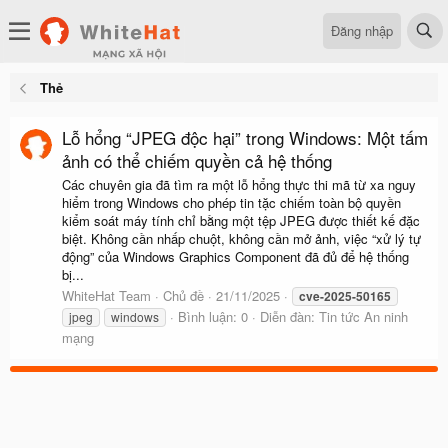
Đăng nhập
Thẻ
Lỗ hổng “JPEG độc hại” trong Windows: Một tấm
ảnh có thể chiếm quyền cả hệ thống
Các chuyên gia đã tìm ra một lỗ hổng thực thi mã từ xa nguy
hiểm trong Windows cho phép tin tặc chiếm toàn bộ quyền
kiểm soát máy tính chỉ bằng một tệp JPEG được thiết kế đặc
biệt. Không cần nhấp chuột, không cần mở ảnh, việc “xử lý tự
động” của Windows Graphics Component đã đủ để hệ thống
bị...
WhiteHat Team
Chủ đề
21/11/2025
cve-2025-50165
Bình luận: 0
Diễn đàn:
Tin tức An ninh
jpeg
windows
mạng