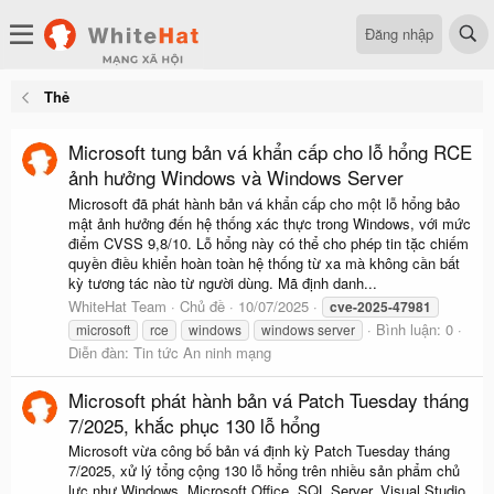
Đăng nhập
Thẻ
Microsoft tung bản vá khẩn cấp cho lỗ hổng RCE
ảnh hưởng Windows và Windows Server
Microsoft đã phát hành bản vá khẩn cấp cho một lỗ hổng bảo
mật ảnh hưởng đến hệ thống xác thực trong Windows, với mức
điểm CVSS 9,8/10. Lỗ hổng này có thể cho phép tin tặc chiếm
quyền điều khiển hoàn toàn hệ thống từ xa mà không cần bất
kỳ tương tác nào từ người dùng. Mã định danh...
WhiteHat Team
Chủ đề
10/07/2025
cve-2025-47981
Bình luận: 0
microsoft
rce
windows
windows server
Diễn đàn:
Tin tức An ninh mạng
Microsoft phát hành bản vá Patch Tuesday tháng
7/2025, khắc phục 130 lỗ hổng
Microsoft vừa công bố bản vá định kỳ Patch Tuesday tháng
7/2025, xử lý tổng cộng 130 lỗ hổng trên nhiều sản phẩm chủ
lực như Windows, Microsoft Office, SQL Server, Visual Studio