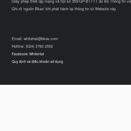
Giấy phép thiết lập mạng xã hội số 355/GP-BTTTT do Bộ Thông tin và
Ghi rõ 'nguồn Bkav' khi phát hành lại thông tin từ Website này
Email:
whitehat@bkav.com
Hotline: (024) 3763 2552
Facebook: WhiteHat
Quy định và điều khoản sử dụng