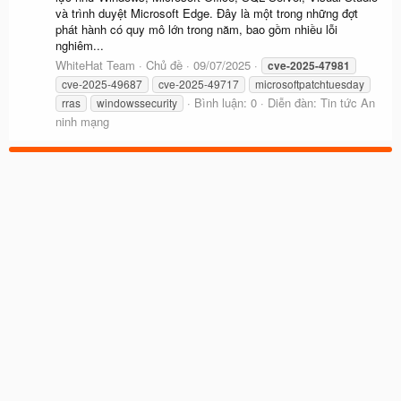
và trình duyệt Microsoft Edge. Đây là một trong những đợt
phát hành có quy mô lớn trong năm, bao gồm nhiều lỗi
nghiêm...
WhiteHat Team
Chủ đề
09/07/2025
cve-2025-47981
cve-2025-49687
cve-2025-49717
microsoftpatchtuesday
Bình luận: 0
Diễn đàn:
Tin tức An
rras
windowssecurity
ninh mạng