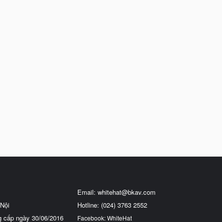
Email:
whitehat@bkav.com
Nội
Hotline: (024) 3763 2552
g cấp ngày 30/06/2016
Facebook: WhiteHat