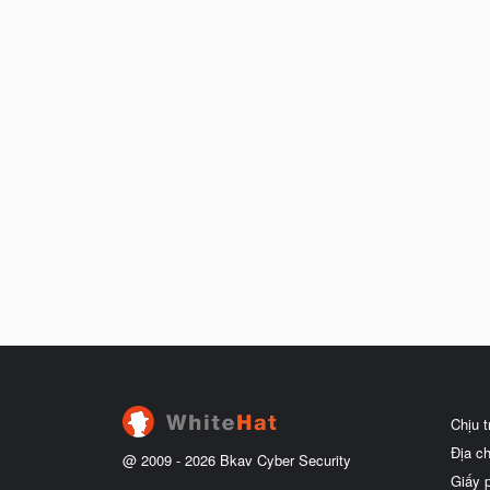
Chịu 
Địa c
@ 2009 -
2026
Bkav Cyber Security
Giấy 