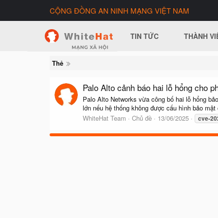
CỘNG ĐỒNG AN NINH MẠNG VIỆT NAM
TIN TỨC
THÀNH VI
Thẻ
Palo Alto cảnh báo hai lỗ hổng cho 
Palo Alto Networks vừa công bố hai lỗ hổng bảo
lớn nếu hệ thống không được cấu hình bảo mật 
WhiteHat Team
Chủ đề
13/06/2025
cve-20