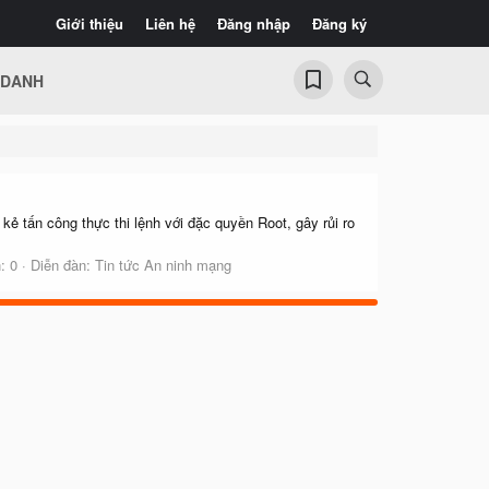
Giới thiệu
Liên hệ
Đăng nhập
Đăng ký
 DANH
 tấn công thực thi lệnh với đặc quyền Root, gây rủi ro
: 0
Diễn đàn:
Tin tức An ninh mạng