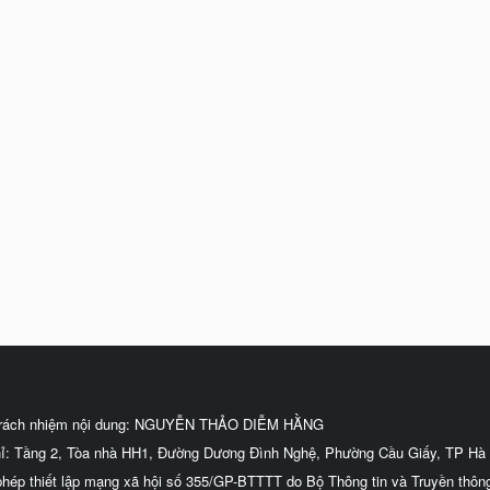
trách nhiệm nội dung: NGUYỄN THẢO DIỄM HẰNG
hỉ: Tầng 2, Tòa nhà HH1, Đường Dương Đình Nghệ, Phường Cầu Giấy, TP Hà 
phép thiết lập mạng xã hội số 355/GP-BTTTT do Bộ Thông tin và Truyền thôn