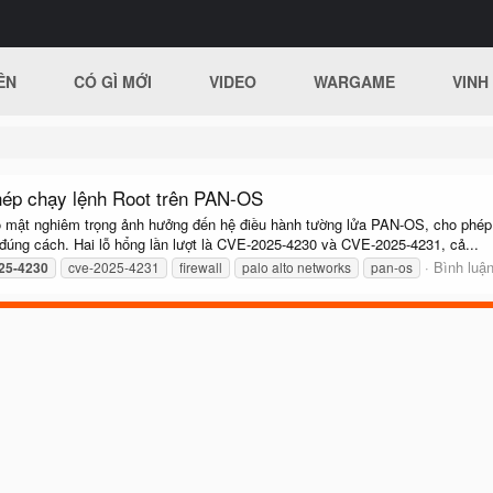
ÊN
CÓ GÌ MỚI
VIDEO
WARGAME
VINH
phép chạy lệnh Root trên PAN-OS
 mật nghiêm trọng ảnh hưởng đến hệ điều hành tường lửa PAN-OS, cho phép kẻ
đúng cách. Hai lỗ hổng lần lượt là CVE-2025-4230 và CVE-2025-4231, cả...
Bình luận
25-4230
cve-2025-4231
firewall
palo alto networks
pan-os