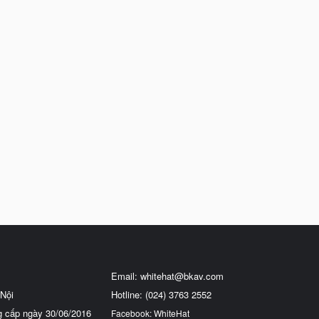
Email:
whitehat@bkav.com
Nội
Hotline: (024) 3763 2552
g cấp ngày 30/06/2016
Facebook: WhiteHat