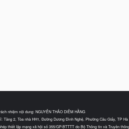
trách nhiệm nội dung: NGUYỄN THẢO DIỄM HẰNG
hỉ: Tầng 2, Tòa nhà HH1, Đường Dương Đình Nghệ, Phường Cầu Giấy, TP Hà 
phép thiết lập mạng xã hội số 355/GP-BTTTT do Bộ Thông tin và Truyền thôn