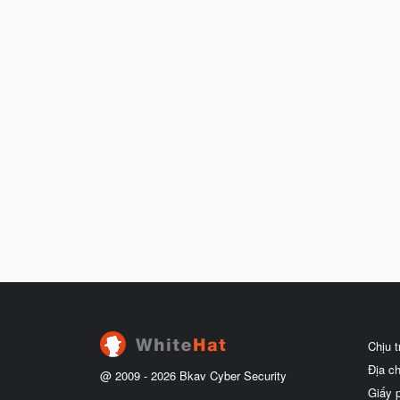
Chịu 
Địa c
@ 2009 -
2026
Bkav Cyber Security
Giấy 