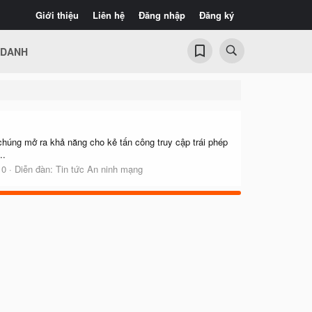
Giới thiệu
Liên hệ
Đăng nhập
Đăng ký
 DANH
chúng mở ra khả năng cho kẻ tấn công truy cập trái phép
..
 0
Diễn đàn:
Tin tức An ninh mạng