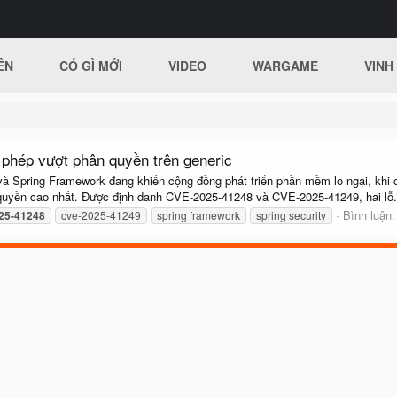
ÊN
CÓ GÌ MỚI
VIDEO
WARGAME
VINH
phép vượt phân quyền trên generic
 và Spring Framework đang khiến cộng đồng phát triển phần mềm lo ngại, khi 
quyền cao nhất. Được định danh CVE-2025-41248 và CVE-2025-41249, hai lỗ.
Bình luận:
25-41248
cve-2025-41249
spring framework
spring security