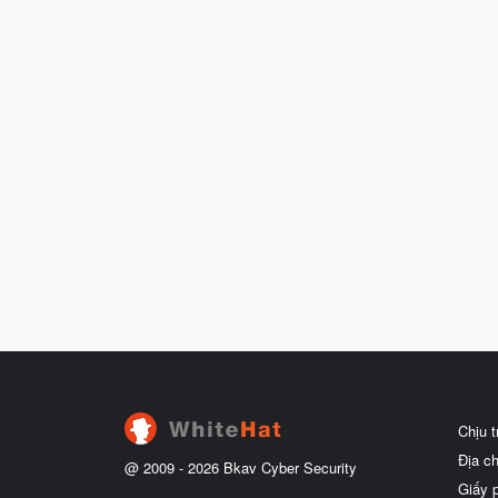
Chịu 
Địa c
@ 2009 -
2026
Bkav Cyber Security
Giấy 