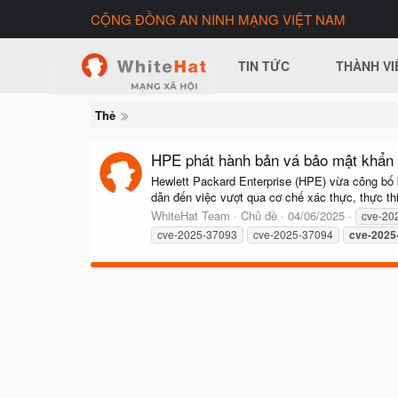
CỘNG ĐỒNG AN NINH MẠNG VIỆT NAM
TIN TỨC
THÀNH VI
Thẻ
HPE phát hành bản vá bảo mật khẩn 
Hewlett Packard Enterprise (HPE) vừa công bố b
dẫn đến việc vượt qua cơ chế xác thực, thực thi 
WhiteHat Team
Chủ đề
04/06/2025
cve-20
cve-2025-37093
cve-2025-37094
cve-2025