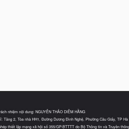
trách nhiệm nội dung: NGUYỄN THẢO DIỄM HẰNG
hỉ: Tầng 2, Tòa nhà HH1, Đường Dương Đình Nghệ, Phường Cầu Giấy, TP Hà 
phép thiết lập mạng xã hội số 355/GP-BTTTT do Bộ Thông tin và Truyền thôn