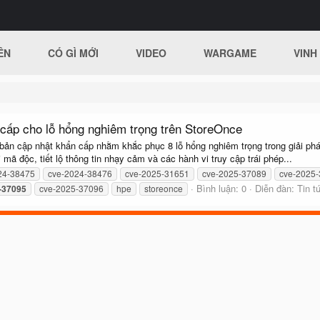
ÊN
CÓ GÌ MỚI
VIDEO
WARGAME
VINH
cấp cho lỗ hổng nghiêm trọng trên StoreOnce
ản cập nhật khẩn cấp nhằm khắc phục 8 lỗ hổng nghiêm trọng trong giải pháp
mã độc, tiết lộ thông tin nhạy cảm và các hành vi truy cập trái phép...
24-38475
cve-2024-38476
cve-2025-31651
cve-2025-37089
cve-2025
Bình luận: 0
Diễn đàn:
Tin t
-37095
cve-2025-37096
hpe
storeonce