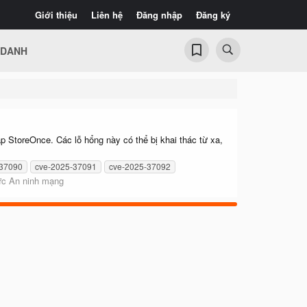
Giới thiệu
Liên hệ
Đăng nhập
Đăng ký
 DANH
 StoreOnce. Các lỗ hổng này có thể bị khai thác từ xa,
-37090
cve-2025-37091
cve-2025-37092
ức An ninh mạng