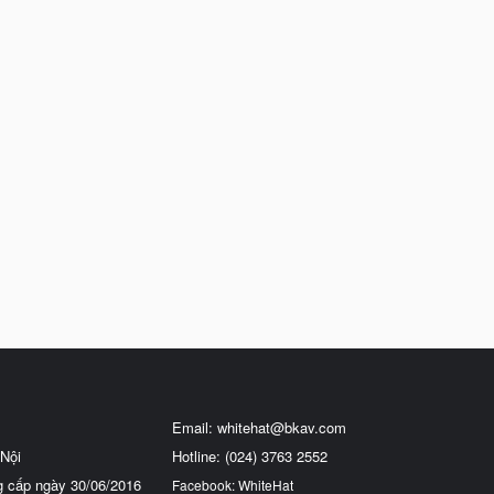
Email:
whitehat@bkav.com
Nội
Hotline: (024) 3763 2552
g cấp ngày 30/06/2016
Facebook: WhiteHat