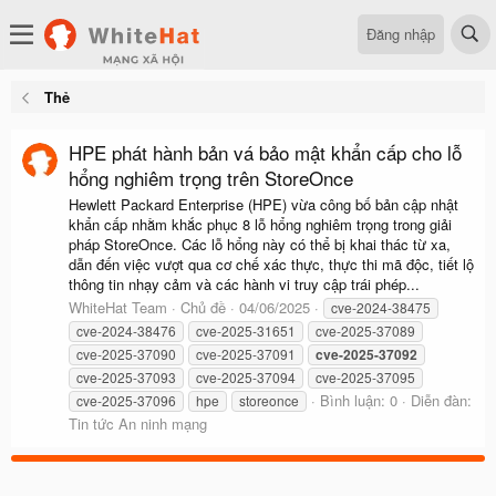
Đăng nhập
Thẻ
HPE phát hành bản vá bảo mật khẩn cấp cho lỗ
hổng nghiêm trọng trên StoreOnce
Hewlett Packard Enterprise (HPE) vừa công bố bản cập nhật
khẩn cấp nhằm khắc phục 8 lỗ hổng nghiêm trọng trong giải
pháp StoreOnce. Các lỗ hổng này có thể bị khai thác từ xa,
dẫn đến việc vượt qua cơ chế xác thực, thực thi mã độc, tiết lộ
thông tin nhạy cảm và các hành vi truy cập trái phép...
WhiteHat Team
Chủ đề
04/06/2025
cve-2024-38475
cve-2024-38476
cve-2025-31651
cve-2025-37089
cve-2025-37090
cve-2025-37091
cve-2025-37092
cve-2025-37093
cve-2025-37094
cve-2025-37095
Bình luận: 0
Diễn đàn:
cve-2025-37096
hpe
storeonce
Tin tức An ninh mạng