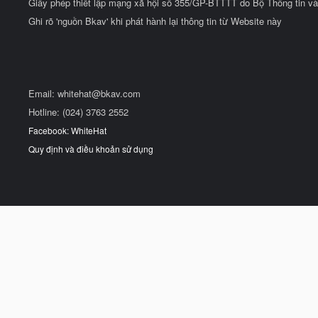
Giấy phép thiết lập mạng xã hội số 355/GP-BTTTT do Bộ Thông tin và
Ghi rõ 'nguồn Bkav' khi phát hành lại thông tin từ Website này
Email:
whitehat@bkav.com
Hotline: (024) 3763 2552
Facebook: WhiteHat
Quy định và điều khoản sử dụng