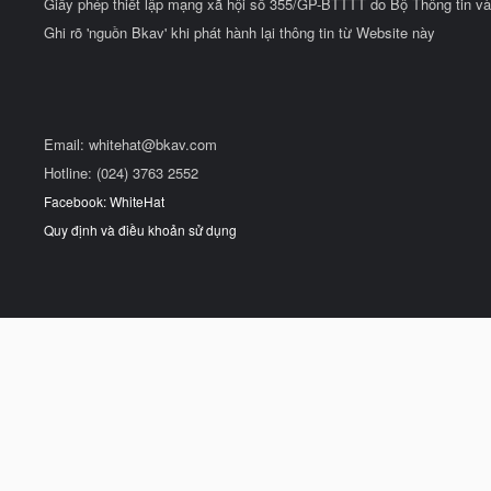
Giấy phép thiết lập mạng xã hội số 355/GP-BTTTT do Bộ Thông tin và
Ghi rõ 'nguồn Bkav' khi phát hành lại thông tin từ Website này
Email:
whitehat@bkav.com
Hotline: (024) 3763 2552
Facebook: WhiteHat
Quy định và điều khoản sử dụng