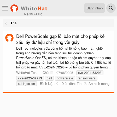
Đăng nhập
Thẻ
Dell PowerScale gặp lỗi bảo mật cho phép kẻ
xấu lấy dữ liệu chỉ trong vài giây
Dell Technologies vừa công bố hai lỗ hổng bảo mật nghiêm
trọng ảnh hưởng đến nền tảng lưu trữ doanh nghiệp
PowerScale OneFS, có thể khiến tin tặc chiếm quyền truy cập
trái phép và gây tổn hại toàn bộ hệ thống lưu trữ. Chi tiết hai lỗ
hổng bảo mật: CVE-2024-53298 – Lỗ hổng phân quyền trong...
WhiteHat Team
Chủ đề
07/06/2025
cve-2024-53298
cve-2025-32753
dell
powerscale
ransomware
Bình luận: 0
Diễn đàn:
Tin tức An ninh mạng
sql injection