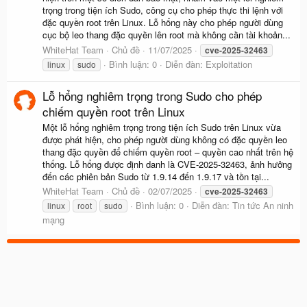
trọng trong tiện ích Sudo, công cụ cho phép thực thi lệnh với
đặc quyền root trên Linux. Lỗ hổng này cho phép người dùng
cục bộ leo thang đặc quyền lên root mà không cần tài khoản...
WhiteHat Team
Chủ đề
11/07/2025
cve-2025-32463
Bình luận: 0
Diễn đàn:
Exploitation
linux
sudo
Lỗ hổng nghiêm trọng trong Sudo cho phép
chiếm quyền root trên Linux
Một lỗ hổng nghiêm trọng trong tiện ích Sudo trên Linux vừa
được phát hiện, cho phép người dùng không có đặc quyền leo
thang đặc quyền để chiếm quyền root – quyền cao nhất trên hệ
thống. Lỗ hổng được định danh là CVE-2025-32463, ảnh hưởng
đến các phiên bản Sudo từ 1.9.14 đến 1.9.17 và tồn tại...
WhiteHat Team
Chủ đề
02/07/2025
cve-2025-32463
Bình luận: 0
Diễn đàn:
Tin tức An ninh
linux
root
sudo
mạng