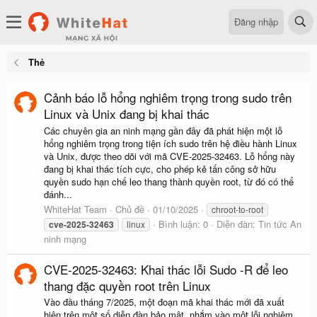
Đăng nhập
Thẻ
Cảnh báo lỗ hổng nghiêm trọng trong sudo trên
Linux và Unix đang bị khai thác
Các chuyên gia an ninh mạng gần đây đã phát hiện một lỗ
hổng nghiêm trọng trong tiện ích sudo trên hệ điều hành Linux
và Unix, được theo dõi với mã CVE-2025-32463. Lỗ hổng này
đang bị khai thác tích cực, cho phép kẻ tấn công sở hữu
quyền sudo hạn chế leo thang thành quyền root, từ đó có thể
đánh...
WhiteHat Team
Chủ đề
01/10/2025
chroot‑to‑root
Bình luận: 0
Diễn đàn:
Tin tức An
cve-2025-32463
linux
ninh mạng
CVE-2025-32463: Khai thác lỗi Sudo -R để leo
thang đặc quyền root trên Linux
Vào đầu tháng 7/2025, một đoạn mã khai thác mới đã xuất
hiện trên một số diễn đàn bảo mật, nhắm vào một lỗi nghiêm