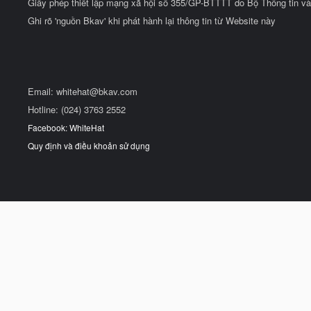
Giấy phép thiết lập mạng xã hội số 355/GP-BTTTT do Bộ Thông tin và
Ghi rõ 'nguồn Bkav' khi phát hành lại thông tin từ Website này
Email:
whitehat@bkav.com
Hotline: (024) 3763 2552
Facebook: WhiteHat
Quy định và điều khoản sử dụng