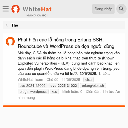
Đăng nhập
Thẻ
Phát hiện các lỗ hổng trong Erlang SSH,
Roundcube và WordPress đe dọa người dùng
Mới đây, CISA đã thêm hai lỗ hổng bảo mật nghiêm trọng vào
danh sách các lỗ hổng đã bị khai thác trên thực tế (Known
Exploited Vulnerabilities - KEV), cùng một cảnh báo khác liên
quan đến plugin WordPress đang bị đe dọa nghiêm trọng, yêu
cầu các cơ quan/tổ chức vá lỗi trước 30/6/2025. 1. Lỗ...
WhiteHat Team
Chủ đề
11/06/2025
cisa
cve-2024-42009
cve-2025-31022
erlang/otp ssh
Bình luận: 0
Diễn đàn:
Tin tức An
plugin wordpress
xss
ninh mạng