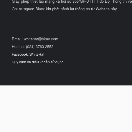
Giấy phép thiết lập mạng xã hội số 355/GP-BTTTT do Bộ Thông tin và
Ghi rõ 'nguồn Bkav' khi phát hành lại thông tin từ Website này
Email:
whitehat@bkav.com
Hotline: (024) 3763 2552
Facebook: WhiteHat
Quy định và điều khoản sử dụng