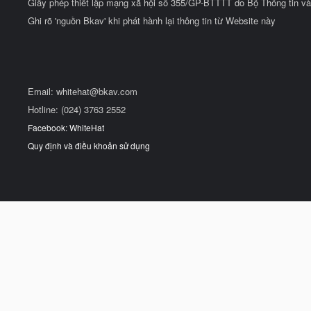
Giấy phép thiết lập mạng xã hội số 355/GP-BTTTT do Bộ Thông tin và
Ghi rõ 'nguồn Bkav' khi phát hành lại thông tin từ Website này
Email:
whitehat@bkav.com
Hotline: (024) 3763 2552
Facebook: WhiteHat
Quy định và điều khoản sử dụng