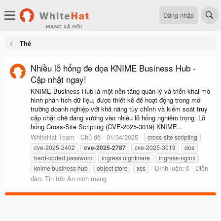
Đăng nhập
Thẻ
Nhiều lỗ hổng đe dọa KNIME Business Hub -
Cập nhật ngay!
KNIME Business Hub là một nền tảng quản lý và triển khai mô
hình phân tích dữ liệu, được thiết kế để hoạt động trong môi
trường doanh nghiệp với khả năng tùy chỉnh và kiểm soát truy
cập chặt chẽ đang vướng vào nhiều lỗ hổng nghiêm trọng. Lỗ
hổng Cross-Site Scripting (CVE-2025-3019) KNIME...
WhiteHat Team
Chủ đề
01/04/2025
cross-site scripting
cve-2025-2402
cve-2025-2787
cve-2025-3019
dos
hard-coded password
ingress nightmare
ingress-nginx
Bình luận: 0
Diễn
knime business hub
object store
xss
đàn:
Tin tức An ninh mạng