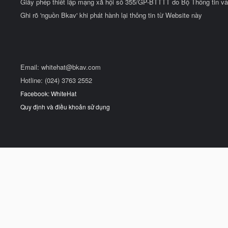
Giấy phép thiết lập mạng xã hội số 355/GP-BTTTT do Bộ Thông tin và
Ghi rõ 'nguồn Bkav' khi phát hành lại thông tin từ Website này
Email:
whitehat@bkav.com
Hotline: (024) 3763 2552
Facebook: WhiteHat
Quy định và điều khoản sử dụng