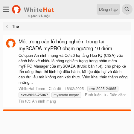
Đăng nhập
Thẻ
Một trong các lỗ hổng nghiêm trọng tại
mySCADA myPRO chạm ngưỡng 10 điểm
Cơ quan An ninh mạng và Cơ sở hạ tầng Hoa Kỳ (CISA) vừa
cảnh báo về nhiều lỗ hổng nghiêm trọng trong phần mềm
myPRO Manager của mySCADA (trước bản 1.4), cho phép kẻ
tấn công thực thi lệnh hệ điều hành, tải tệp độc hại và đánh
cắp dữ liệu mà không cần xác thực. Việc khai thác thành công
những...
WhiteHat Team
Chủ đề
18/02/2025
cve-2025-24865
Bình luận: 0
Diễn đàn:
cve-2025-25067
myscada mypro
Tin tức An ninh mạng