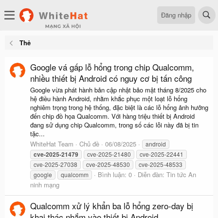
Đăng nhập
Thẻ
Google vá gấp lỗ hổng trong chip Qualcomm,
nhiều thiết bị Android có nguy cơ bị tấn công
Google vừa phát hành bản cập nhật bảo mật tháng 8/2025 cho
hệ điều hành Android, nhằm khắc phục một loạt lỗ hổng
nghiêm trọng trong hệ thống, đặc biệt là các lỗ hổng ảnh hưởng
đến chip đồ họa Qualcomm. Với hàng triệu thiết bị Android
đang sử dụng chip Qualcomm, trong số các lỗi này đã bị tin
tặc...
WhiteHat Team
Chủ đề
06/08/2025
android
cve-2025-21479
cve-2025-21480
cve-2025-22441
cve-2025-27038
cve-2025-48530
cve-2025-48533
Bình luận: 0
Diễn đàn:
Tin tức An
google
qualcomm
ninh mạng
Qualcomm xử lý khẩn ba lỗ hổng zero-day bị
khai thác nhắm vào thiết bị Android