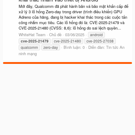
Mới đây, Qualcomm đã phát hành bản vá bảo mật khẩn cấp để
xử lý 3 lỗ hổng Zero-day trong driver (trình điều khiển) GPU
Adreno của hãng, đang bị hacker khai thác trong các cuộc tấn
công nhắm mục tiêu. Các lỗ hổng đó là: CVE-2025-21479 và
CVE-2025-21480 (CVSS: 8,6): lỗ hổng do sai lệch quyền...
WhiteHat Team
Chủ đề
03/06/2025
android
cve-2025-21479
cve-2025-21480
cve-2025-27038
Bình luận: 0
Diễn đàn:
Tin tức An
qualcomm
zero-day
ninh mạng