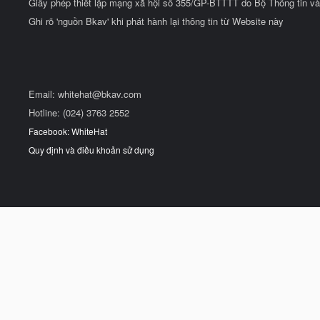
Giấy phép thiết lập mạng xã hội số 355/GP-BTTTT do Bộ Thông tin và
Ghi rõ 'nguồn Bkav' khi phát hành lại thông tin từ Website này
Email:
whitehat@bkav.com
Hotline: (024) 3763 2552
Facebook: WhiteHat
Quy định và điều khoản sử dụng