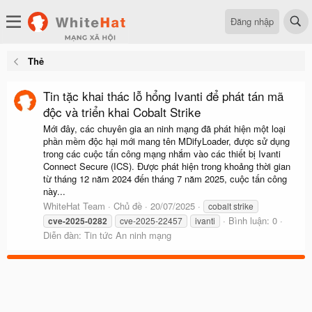
Đăng nhập
Thẻ
Tin tặc khai thác lỗ hổng Ivanti để phát tán mã
độc và triển khai Cobalt Strike
Mới đây, các chuyên gia an ninh mạng đã phát hiện một loại
phần mềm độc hại mới mang tên MDifyLoader, được sử dụng
trong các cuộc tấn công mạng nhắm vào các thiết bị Ivanti
Connect Secure (ICS). Được phát hiện trong khoảng thời gian
từ tháng 12 năm 2024 đến tháng 7 năm 2025, cuộc tấn công
này...
WhiteHat Team
Chủ đề
20/07/2025
cobalt strike
Bình luận: 0
cve-2025-0282
cve-2025-22457
ivanti
Diễn đàn:
Tin tức An ninh mạng