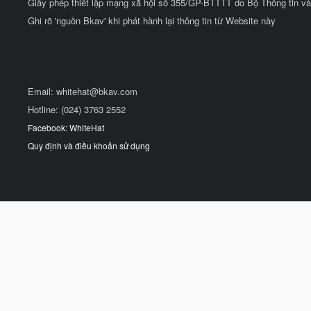
Giấy phép thiết lập mạng xã hội số 355/GP-BTTTT do Bộ Thông tin và
Ghi rõ 'nguồn Bkav' khi phát hành lại thông tin từ Website này
Email:
whitehat@bkav.com
Hotline: (024) 3763 2552
Facebook: WhiteHat
Quy định và điều khoản sử dụng