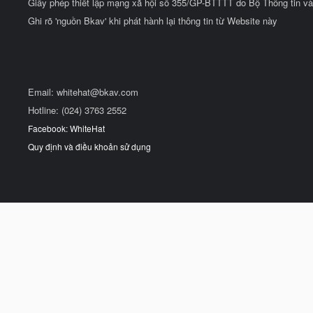
Giấy phép thiết lập mạng xã hội số 355/GP-BTTTT do Bộ Thông tin và
Ghi rõ 'nguồn Bkav' khi phát hành lại thông tin từ Website này
Email:
whitehat@bkav.com
Hotline: (024) 3763 2552
Facebook: WhiteHat
Quy định và điều khoản sử dụng