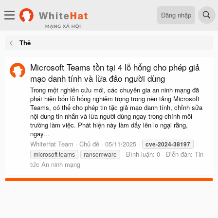
Đăng nhập
Thẻ
Microsoft Teams tồn tại 4 lỗ hổng cho phép giả
mạo danh tính và lừa đảo người dùng
Trong một nghiên cứu mới, các chuyên gia an ninh mạng đã
phát hiện bốn lỗ hổng nghiêm trọng trong nền tảng Microsoft
Teams, có thể cho phép tin tặc giả mạo danh tính, chỉnh sửa
nội dung tin nhắn và lừa người dùng ngay trong chính môi
trường làm việc. Phát hiện này làm dấy lên lo ngại rằng,
ngay...
WhiteHat Team
Chủ đề
05/11/2025
cve-2024-38197
Bình luận: 0
Diễn đàn:
Tin
microsoft teams
ransomware
tức An ninh mạng