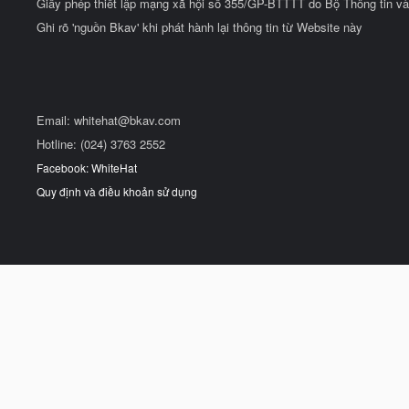
Giấy phép thiết lập mạng xã hội số 355/GP-BTTTT do Bộ Thông tin và
Ghi rõ 'nguồn Bkav' khi phát hành lại thông tin từ Website này
Email:
whitehat@bkav.com
Hotline: (024) 3763 2552
Facebook: WhiteHat
Quy định và điều khoản sử dụng