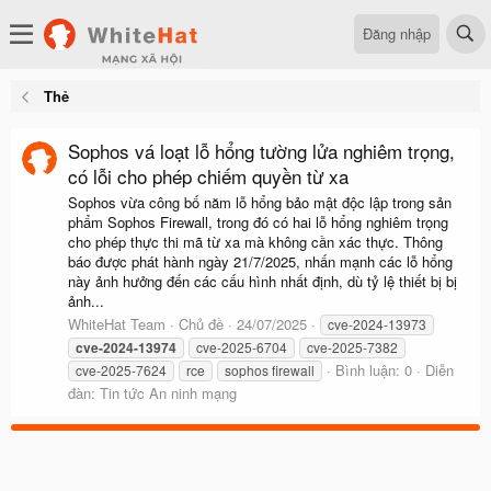
Đăng nhập
Thẻ
Sophos vá loạt lỗ hổng tường lửa nghiêm trọng,
có lỗi cho phép chiếm quyền từ xa
Sophos vừa công bố năm lỗ hổng bảo mật độc lập trong sản
phẩm Sophos Firewall, trong đó có hai lỗ hổng nghiêm trọng
cho phép thực thi mã từ xa mà không cần xác thực. Thông
báo được phát hành ngày 21/7/2025, nhấn mạnh các lỗ hổng
này ảnh hưởng đến các cấu hình nhất định, dù tỷ lệ thiết bị bị
ảnh...
WhiteHat Team
Chủ đề
24/07/2025
cve-2024-13973
cve-2024-13974
cve-2025-6704
cve-2025-7382
Bình luận: 0
Diễn
cve-2025-7624
rce
sophos firewall
đàn:
Tin tức An ninh mạng