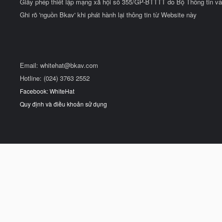
Giấy phép thiết lập mạng xã hội số 355/GP-BTTTT do Bộ Thông tin và
Ghi rõ 'nguồn Bkav' khi phát hành lại thông tin từ Website này
Email:
whitehat@bkav.com
Hotline: (024) 3763 2552
Facebook: WhiteHat
Quy định và điều khoản sử dụng