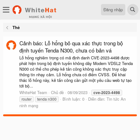
Đăng nhập
Thẻ
Cảnh báo: Lỗ hổng bỏ qua xác thực trong bộ
định tuyến Tenda N300, chưa có bản vá
Lỗ hổng nghiêm trọng có mã định danh CVE-2023-4498 được
phát hiện trong bộ định tuyến không dây Modem VDSL2 Tenda
N300 có thể cho phép kẻ tấn công không xác thực truy cập
thông tin nhạy cảm. Lỗ hổng chưa có điểm CVSS. Để khai
thác lỗ hổng này, kẻ tấn công cần gửi một yêu cầu web tự tạo
tới bộ...
WhiteHat Team
Chủ đề
08/09/2023
cve-2023-4498
Bình luận: 0
Diễn đàn:
Tin tức An
router
tenda n300
ninh mạng