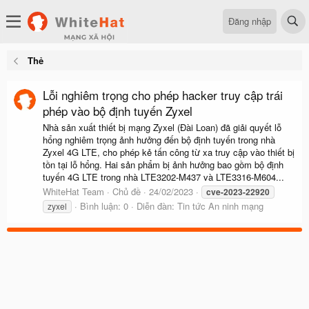
Đăng nhập
Thẻ
Lỗi nghiêm trọng cho phép hacker truy cập trái
phép vào bộ định tuyến Zyxel
Nhà sản xuất thiết bị mạng Zyxel (Đài Loan) đã giải quyết lỗ
hổng nghiêm trọng ảnh hưởng đến bộ định tuyến trong nhà
Zyxel 4G LTE, cho phép kẻ tấn công từ xa truy cập vào thiết bị
tồn tại lỗ hổng. Hai sản phẩm bị ảnh hưởng bao gồm bộ định
tuyến 4G LTE trong nhà LTE3202-M437 và LTE3316-M604...
WhiteHat Team
Chủ đề
24/02/2023
cve-2023-22920
Bình luận: 0
Diễn đàn:
Tin tức An ninh mạng
zyxel