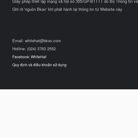
Giấy phép thiết lập mạng xã hội số 355/GP-BTTTT do Bộ Thông tin và
Ghi rõ 'nguồn Bkav' khi phát hành lại thông tin từ Website này
Email:
whitehat@bkav.com
Hotline: (024) 3763 2552
Facebook: WhiteHat
Quy định và điều khoản sử dụng