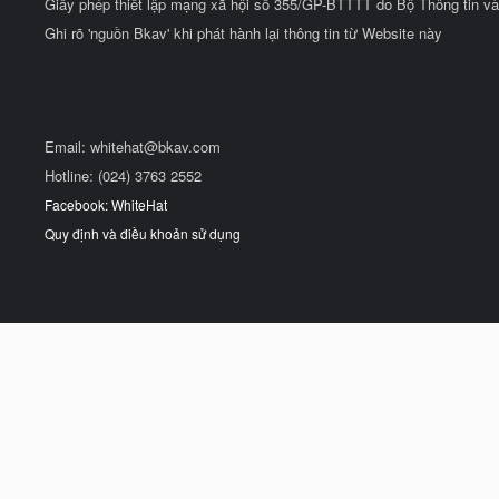
Giấy phép thiết lập mạng xã hội số 355/GP-BTTTT do Bộ Thông tin và
Ghi rõ 'nguồn Bkav' khi phát hành lại thông tin từ Website này
Email:
whitehat@bkav.com
Hotline: (024) 3763 2552
Facebook: WhiteHat
Quy định và điều khoản sử dụng