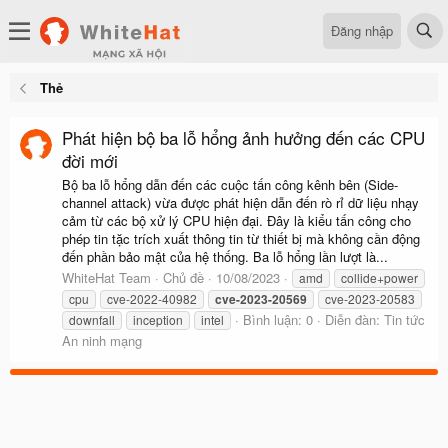
Đăng nhập
Thẻ
Phát hiện bộ ba lỗ hổng ảnh hưởng đến các CPU
đời mới
Bộ ba lỗ hổng dẫn đến các cuộc tấn công kênh bên (Side-
channel attack) vừa được phát hiện dẫn đến rò rỉ dữ liệu nhạy
cảm từ các bộ xử lý CPU hiện đại. Đây là kiểu tấn công cho
phép tin tặc trích xuất thông tin từ thiết bị mà không cần động
đến phần bảo mật của hệ thống. Ba lỗ hổng lần lượt là...
WhiteHat Team
Chủ đề
10/08/2023
amd
collide+power
cpu
cve-2022-40982
cve-2023-20569
cve-2023-20583
Bình luận: 0
Diễn đàn:
Tin tức
downfall
inception
intel
An ninh mạng