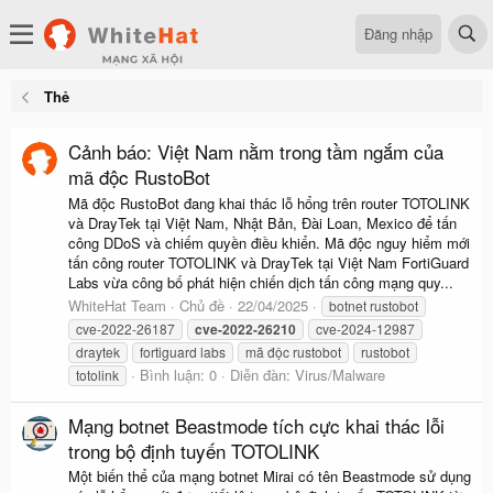
Đăng nhập
Thẻ
Cảnh báo: Việt Nam nằm trong tầm ngắm của
mã độc RustoBot
Mã độc RustoBot đang khai thác lỗ hổng trên router TOTOLINK
và DrayTek tại Việt Nam, Nhật Bản, Đài Loan, Mexico để tấn
công DDoS và chiếm quyền điều khiển. Mã độc nguy hiểm mới
tấn công router TOTOLINK và DrayTek tại Việt Nam FortiGuard
Labs vừa công bố phát hiện chiến dịch tấn công mạng quy...
WhiteHat Team
Chủ đề
22/04/2025
botnet rustobot
cve-2022-26187
cve-2022-26210
cve-2024-12987
draytek
fortiguard labs
mã độc rustobot
rustobot
Bình luận: 0
Diễn đàn:
Virus/Malware
totolink
Mạng botnet Beastmode tích cực khai thác lỗi
trong bộ định tuyến TOTOLINK
Một biến thể của mạng botnet Mirai có tên Beastmode sử dụng