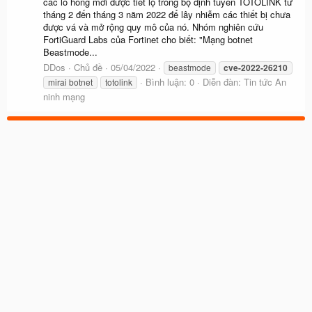
các lỗ hổng mới được tiết lộ trong bộ định tuyến TOTOLINK từ
tháng 2 đến tháng 3 năm 2022 để lây nhiễm các thiết bị chưa
được vá và mở rộng quy mô của nó. Nhóm nghiên cứu
FortiGuard Labs của Fortinet cho biết: "Mạng botnet
Beastmode...
DDos
Chủ đề
05/04/2022
beastmode
cve-2022-26210
Bình luận: 0
Diễn đàn:
Tin tức An
mirai botnet
totolink
ninh mạng