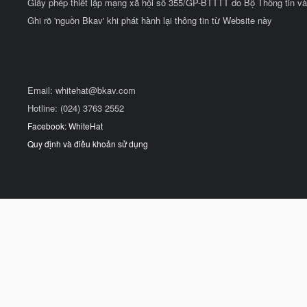
Giấy phép thiết lập mạng xã hội số 355/GP-BTTTT do Bộ Thông tin và
Ghi rõ 'nguồn Bkav' khi phát hành lại thông tin từ Website này
Email:
whitehat@bkav.com
Hotline: (024) 3763 2552
Facebook: WhiteHat
Quy định và điều khoản sử dụng