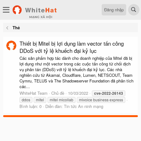
Đăng nhập
Thẻ
Thiết bị Mitel bị lợi dụng làm vector tấn công
DDoS với tỷ lệ khuếch đại kỷ lục
Các sản phẩm hợp tác dành cho doanh nghiệp của Mitel đã bị
lợi dụng như một vector trong các cuộc tấn công từ chối dịch
vụ phân tán (DDoS) với tỷ lệ khuếch đại kỷ lục. Các nhà
nghiên cứu từ Akamai, Cloudflare, Lumen, NETSCOUT, Team
Cymru, TELUS và The Shadowserver Foundation đã phân tích
các...
WhiteHat Team
Chủ đề
10/03/2022
cve-2022-26143
ddos
mitel
mitel micollab
mivoice business express
Bình luận: 0
Diễn đàn:
Tin tức An ninh mạng