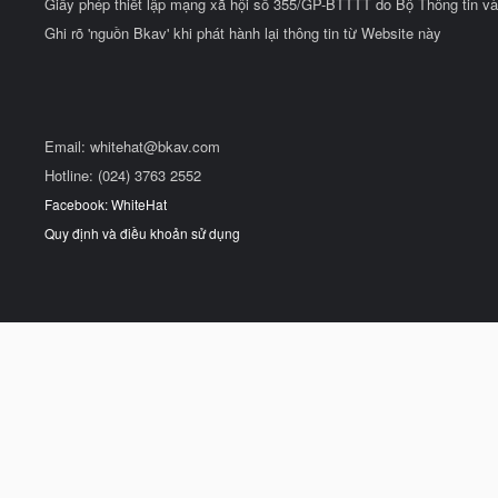
Giấy phép thiết lập mạng xã hội số 355/GP-BTTTT do Bộ Thông tin và
Ghi rõ 'nguồn Bkav' khi phát hành lại thông tin từ Website này
Email:
whitehat@bkav.com
Hotline: (024) 3763 2552
Facebook: WhiteHat
Quy định và điều khoản sử dụng