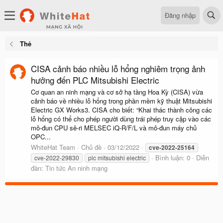
Đăng nhập
Thẻ
CISA cảnh báo nhiều lỗ hổng nghiêm trọng ảnh
hưởng đến PLC Mitsubishi Electric
Cơ quan an ninh mạng và cơ sở hạ tầng Hoa Kỳ (CISA) vừa
cảnh báo về nhiều lỗ hổng trong phần mềm kỹ thuật Mitsubishi
Electric GX Works3. CISA cho biết: “Khai thác thành công các
lỗ hổng có thể cho phép người dùng trái phép truy cập vào các
mô-đun CPU sê-ri MELSEC iQ-R/F/L và mô-đun máy chủ
OPC...
WhiteHat Team
Chủ đề
03/12/2022
cve-2022-25164
Bình luận: 0
Diễn
cve-2022-29830
plc mitsubishi electric
đàn:
Tin tức An ninh mạng