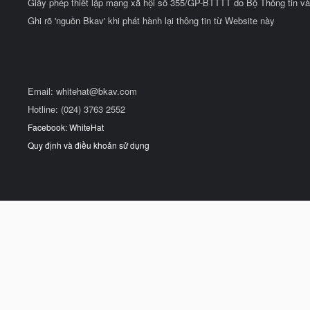
Giấy phép thiết lập mạng xã hội số 355/GP-BTTTT do Bộ Thông tin và
Ghi rõ 'nguồn Bkav' khi phát hành lại thông tin từ Website này
Email:
whitehat@bkav.com
Hotline: (024) 3763 2552
Facebook: WhiteHat
Quy định và điều khoản sử dụng