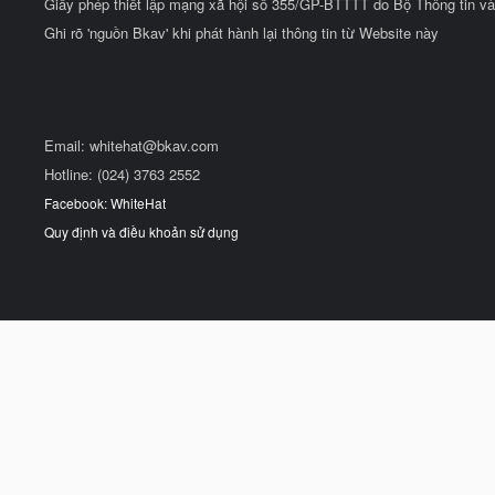
Giấy phép thiết lập mạng xã hội số 355/GP-BTTTT do Bộ Thông tin và
Ghi rõ 'nguồn Bkav' khi phát hành lại thông tin từ Website này
Email:
whitehat@bkav.com
Hotline: (024) 3763 2552
Facebook: WhiteHat
Quy định và điều khoản sử dụng