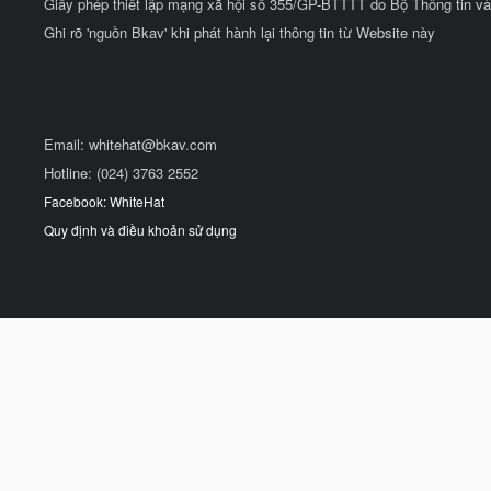
Giấy phép thiết lập mạng xã hội số 355/GP-BTTTT do Bộ Thông tin và
Ghi rõ 'nguồn Bkav' khi phát hành lại thông tin từ Website này
Email:
whitehat@bkav.com
Hotline: (024) 3763 2552
Facebook: WhiteHat
Quy định và điều khoản sử dụng