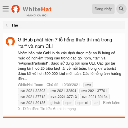
Đăng nhập
Thẻ
GitHub phát hiện 7 lỗ hổng thực thi mã trong
"tar" và npm CLI
Nhóm bảo mật GitHub đã xác định được một số lỗ hổng có
mức độ nghiêm trọng cao trong các gói npm, "tar" và
"@npmcli/arborist", được sử dụng bởi npm CLI. Các gói tar
trung bình có 20 triệu lượt tải về mỗi tuần, trong khi arborist
được tải về hơn 300.000 lượt mỗi tuần. Các lỗ hổng ảnh hưởng
đến...
WhiteHat Team
Chủ đề
10/09/2021
cve
cve-2021-32803
cve-2021-32804
cve-2021-37701
cve-2021-37712
cve-2021-37713
cve-2021-39134
Bình luận:
cve-2021-39135
github
npm
npm cli
tar
0
Diễn đàn:
Tin tức An ninh mạng