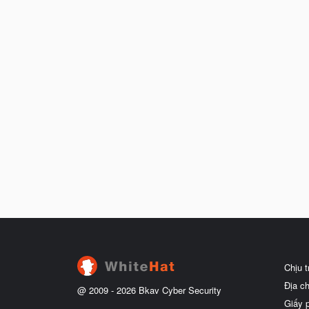
Chịu 
Địa c
@ 2009 -
2026
Bkav Cyber Security
Giấy 