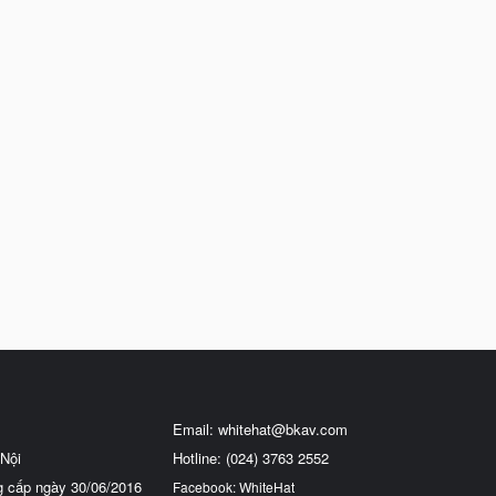
Email:
whitehat@bkav.com
Nội
Hotline: (024) 3763 2552
g cấp ngày 30/06/2016
Facebook: WhiteHat