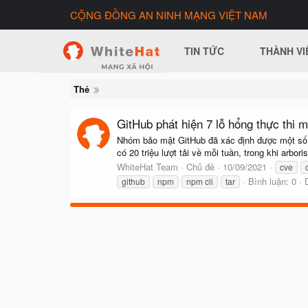
CỘNG ĐỒNG AN NINH MẠNG VIỆT NAM
TIN TỨC
THÀNH VI
Thẻ
GitHub phát hiện 7 lỗ hổng thực thi m
Nhóm bảo mật GitHub đã xác định được một số l
có 20 triệu lượt tải về mỗi tuần, trong khi arbo
WhiteHat Team
Chủ đề
10/09/2021
cve
Bình luận: 0
github
npm
npm cli
tar