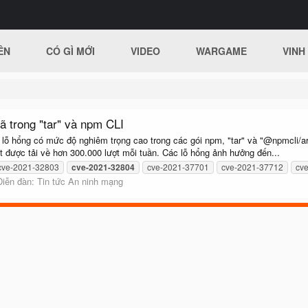
ÊN
CÓ GÌ MỚI
VIDEO
WARGAME
VINH
ã trong "tar" và npm CLI
ỗ hổng có mức độ nghiêm trọng cao trong các gói npm, "tar" và "@npmcli/arb
rist được tải về hơn 300.000 lượt mỗi tuần. Các lỗ hổng ảnh hưởng đến...
cve-2021-32803
cve-2021-32804
cve-2021-37701
cve-2021-37712
cv
Diễn đàn:
Tin tức An ninh mạng