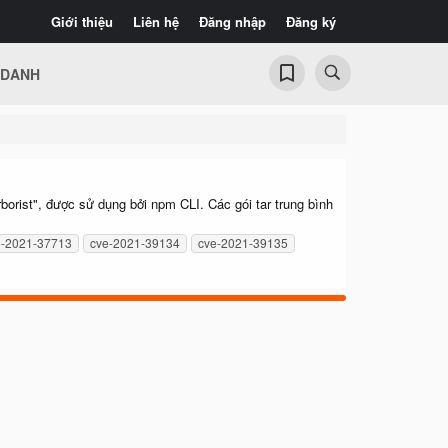
Giới thiệu
Liên hệ
Đăng nhập
Đăng ký
 DANH
orist", được sử dụng bởi npm CLI. Các gói tar trung bình
e-2021-37713
cve-2021-39134
cve-2021-39135