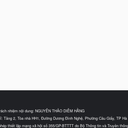
trách nhiệm nội dung: NGUYỄN THẢO DIỄM HẰNG
hỉ: Tầng 2, Tòa nhà HH1, Đường Dương Đình Nghệ, Phường Cầu Giấy, TP Hà 
phép thiết lập mạng xã hội số 355/GP-BTTTT do Bộ Thông tin và Truyền thôn