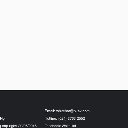
Email:
whitehat@bkav.com
Nội
Hotline: (024) 3763 2552
g cấp ngày 30/06/2016
Facebook: WhiteHat