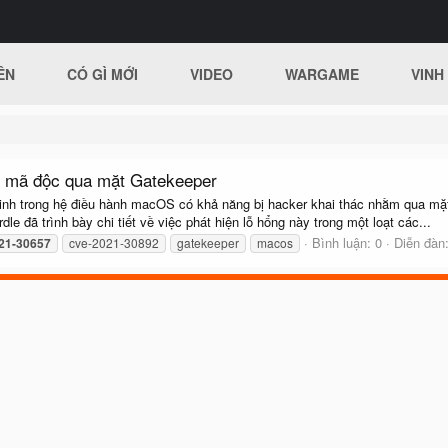
ÊN
CÓ GÌ MỚI
VIDEO
WARGAME
VINH
p mã độc qua mặt Gatekeeper
 ninh trong hệ điều hành macOS có khả năng bị hacker khai thác nhằm qua m
e đã trình bày chi tiết về việc phát hiện lỗ hổng này trong một loạt các...
Bình luận: 0
Diễn đàn
21-30657
cve-2021-30892
gatekeeper
macos