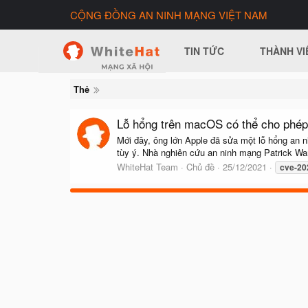
CỘNG ĐỒNG AN NINH MẠNG VIỆT NAM
TIN TỨC
THÀNH VI
Thẻ
Lỗ hổng trên macOS có thể cho phé
Mới đây, ông lớn Apple đã sửa một lỗ hổng an
tùy ý. Nhà nghiên cứu an ninh mạng Patrick Wardl
WhiteHat Team
Chủ đề
25/12/2021
cve-20