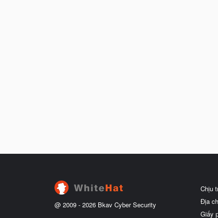
Chịu 
Địa c
@ 2009 -
2026
Bkav Cyber Security
Giấy 