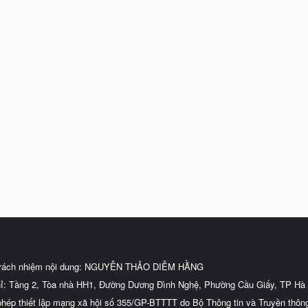
trách nhiệm nội dung: NGUYỄN THẢO DIỄM HẰNG
hỉ: Tầng 2, Tòa nhà HH1, Đường Dương Đình Nghệ, Phường Cầu Giấy, TP Hà 
phép thiết lập mạng xã hội số 355/GP-BTTTT do Bộ Thông tin và Truyền thôn