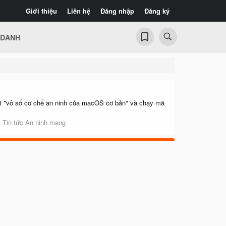
Giới thiệu
Liên hệ
Đăng nhập
Đăng ký
 DANH
ặt "vô số cơ chế an ninh của macOS cơ bản" và chạy mã
:
Tin tức An ninh mạng