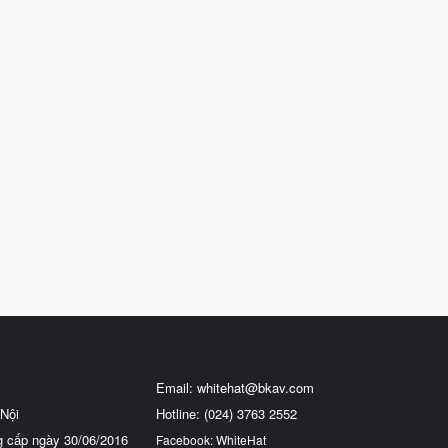
Email:
whitehat@bkav.com
Nội
Hotline: (024) 3763 2552
g cấp ngày 30/06/2016
Facebook: WhiteHat