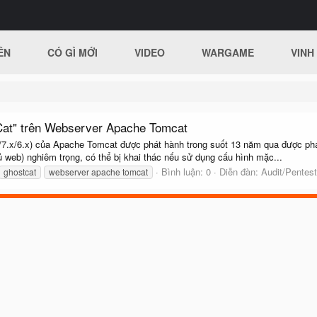
ÊN
CÓ GÌ MỚI
VIDEO
WARGAME
VINH
Cat" trên Webserver Apache Tomcat
7.x/6.x) của Apache Tomcat được phát hành trong suốt 13 năm qua được phát hi
ủ web) nghiêm trọng, có thể bị khai thác nếu sử dụng cấu hình mặc...
Bình luận: 0
Diễn đàn:
Audit/Pentest
ghostcat
webserver apache tomcat