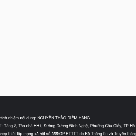
trách nhiệm nội dung: NGUYỄN THẢO DIỄM HẰNG
hỉ: Tầng 2, Tòa nhà HH1, Đường Dương Đình Nghệ, Phường Cầu Giấy, TP Hà 
phép thiết lập mạng xã hội số 355/GP-BTTTT do Bộ Thông tin và Truyền thôn