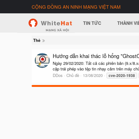
CỘNG ĐỒNG AN NINH MẠNG VIỆT NAM
TIN TỨC
THÀNH VI
Thẻ
Hướng dẫn khai thác lỗ hổng "Ghost
Ngày 29/02/2020: Tất cả các phiên bản (9.x/8.x/
cập trái phép vào tệp tin nhạy cảm trên máy ch
DDos
Chủ đề
13/08/2020
cve-2020-1938