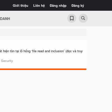
Giới thiệu
Liên hệ
Đăng nhập
Đăng ký
 DANH
ện tồn tại lỗ hổng ‘file read and inclusion’ (đọc và truy
 Security