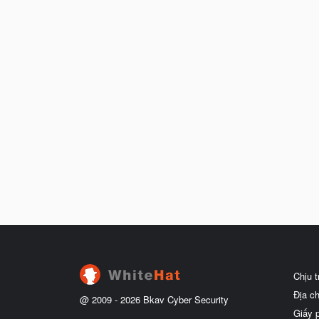
Chịu 
Địa c
@ 2009 -
2026
Bkav Cyber Security
Giấy 