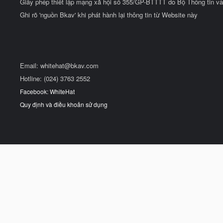
Giấy phép thiết lập mạng xã hội số 355/GP-BTTTT do Bộ Thông tin và
Ghi rõ 'nguồn Bkav' khi phát hành lại thông tin từ Website này
Email:
whitehat@bkav.com
Hotline: (024) 3763 2552
Facebook: WhiteHat
Quy định và điều khoản sử dụng