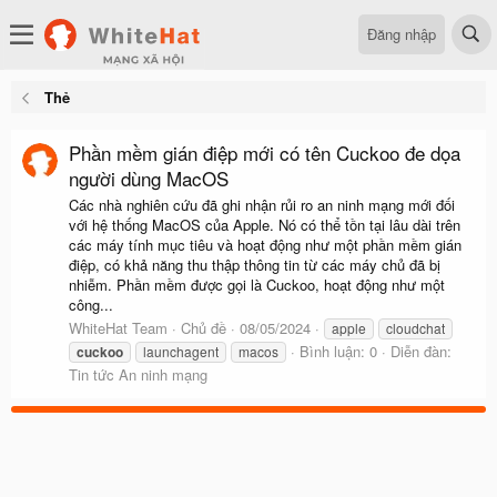
Đăng nhập
Thẻ
Phần mềm gián điệp mới có tên Cuckoo đe dọa
người dùng MacOS
Các nhà nghiên cứu đã ghi nhận rủi ro an ninh mạng mới đối
với hệ thống MacOS của Apple. Nó có thể tồn tại lâu dài trên
các máy tính mục tiêu và hoạt động như một phần mềm gián
điệp, có khả năng thu thập thông tin từ các máy chủ đã bị
nhiễm. Phần mềm được gọi là Cuckoo, hoạt động như một
công...
WhiteHat Team
Chủ đề
08/05/2024
apple
cloudchat
Bình luận: 0
Diễn đàn:
cuckoo
launchagent
macos
Tin tức An ninh mạng