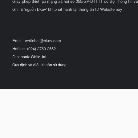
Giấy phép thiết lập mạng xã hội số 355/GP-BTTTT do Bộ Thông tin và
Ghi rõ 'nguồn Bkav' khi phát hành lại thông tin từ Website này
Email:
whitehat@bkav.com
Hotline: (024) 3763 2552
Facebook: WhiteHat
Quy định và điều khoản sử dụng