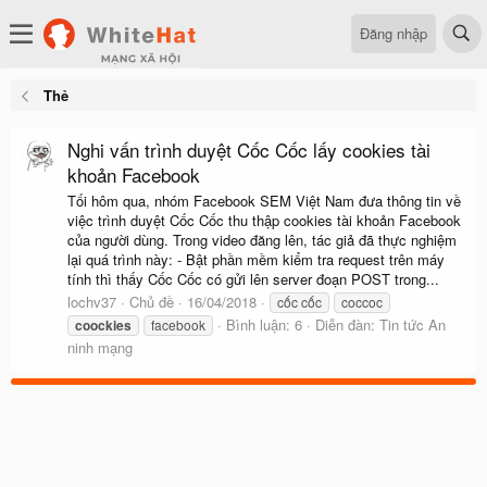
Đăng nhập
Thẻ
Nghi vấn trình duyệt Cốc Cốc lấy cookies tài
khoản Facebook
Tối hôm qua, nhóm Facebook SEM Việt Nam đưa thông tin về
việc trình duyệt Cốc Cốc thu thập cookies tài khoản Facebook
của người dùng. Trong video đăng lên, tác giả đã thực nghiệm
lại quá trình này: - Bật phần mềm kiểm tra request trên máy
tính thì thấy Cốc Cốc có gửi lên server đoạn POST trong...
lochv37
Chủ đề
16/04/2018
cốc cốc
coccoc
Bình luận: 6
Diễn đàn:
Tin tức An
coockies
facebook
ninh mạng