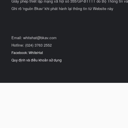
Giấy phép thiết lập mạng xã hội số 355/GP-BTTTT do Bộ Thông tin và
Ghi rõ 'nguồn Bkav' khi phát hành lại thông tin từ Website này
Email:
whitehat@bkav.com
Hotline: (024) 3763 2552
Facebook: WhiteHat
Quy định và điều khoản sử dụng