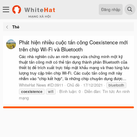
Đăng nhập
Thẻ
Phát hiện nhiều cuộc tấn công Coexistence mới
trên chip Wi-Fi và Bluetooth
Các nhà nghiên cứu an ninh mạng vừa chứng minh một kỹ
thuật tấn công mới có thể tận dụng thành phần Bluetooth của
thiết bị để trích xuất trực tiếp mật khẩu mạng và thao túng lưu
lượng truy cập trên chip Wi-Fi. Các cuộc tấn công mới này
nhắm vào "chip kết hợp", là những chip chuyên dụng được...
WhiteHat News #ID:0911
Chủ đề
17/12/2021
bluetooth
Bình luận: 0
Diễn đàn:
Tin tức An ninh
coexistence
wifi
mạng