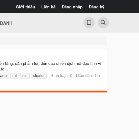
Giới thiệu
Liên hệ
Đăng nhập
Đăng ký
 DANH
n tảng, sản phẩm lớn đến các chiến dịch mã độc tinh vi
ức...
Bình luận: 0
Diễn đàn:
Tin
ware
rat
rce
stealer