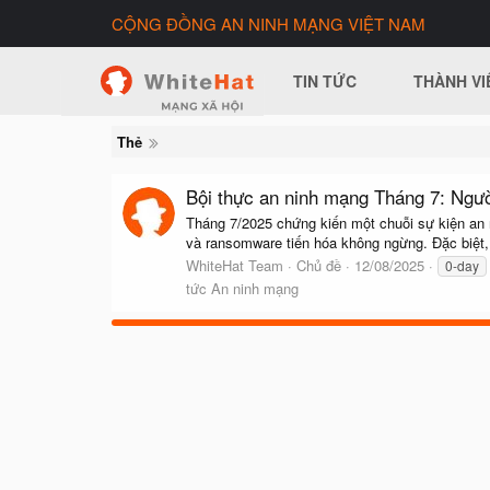
CỘNG ĐỒNG AN NINH MẠNG VIỆT NAM
TIN TỨC
THÀNH VI
Thẻ
Bội thực an ninh mạng Tháng 7: Người
Tháng 7/2025 chứng kiến một chuỗi sự kiện an 
và ransomware tiến hóa không ngừng. Đặc biệt,
WhiteHat Team
Chủ đề
12/08/2025
0-day
tức An ninh mạng