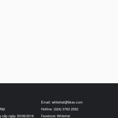
Email:
whitehat@bkav.com
Nội
Hotline: (024) 3763 2552
g cấp ngày 30/06/2016
Facebook: WhiteHat