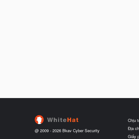
Chịu 
Địa c
@ 2009 -
2026
Bkav Cyber Security
Giấy 