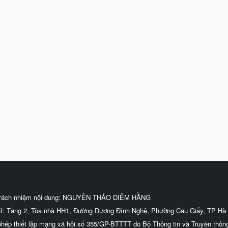
trách nhiệm nội dung: NGUYỄN THẢO DIỄM HẰNG
hỉ: Tầng 2, Tòa nhà HH1, Đường Dương Đình Nghệ, Phường Cầu Giấy, TP Hà 
phép thiết lập mạng xã hội số 355/GP-BTTTT do Bộ Thông tin và Truyền thôn