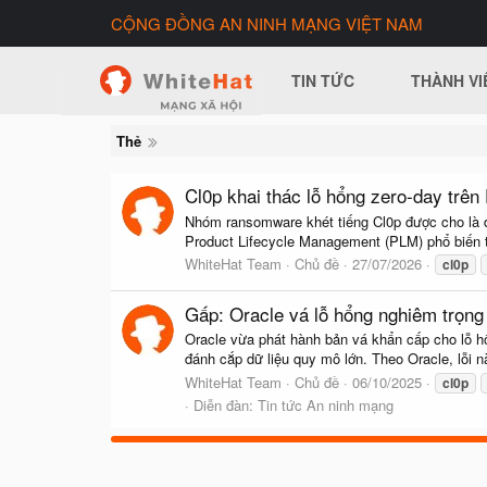
CỘNG ĐỒNG AN NINH MẠNG VIỆT NAM
TIN TỨC
THÀNH VI
Thẻ
Cl0p khai thác lỗ hổng zero-day trên
Nhóm ransomware khét tiếng Cl0p được cho là đ
Product Lifecycle Management (PLM) phổ biến tr
WhiteHat Team
Chủ đề
27/07/2026
cl0p
Gấp: Oracle vá lỗ hổng nghiêm trọng b
Oracle vừa phát hành bản vá khẩn cấp cho lỗ h
đánh cắp dữ liệu quy mô lớn. Theo Oracle, lỗi n
WhiteHat Team
Chủ đề
06/10/2025
cl0p
Diễn đàn:
Tin tức An ninh mạng