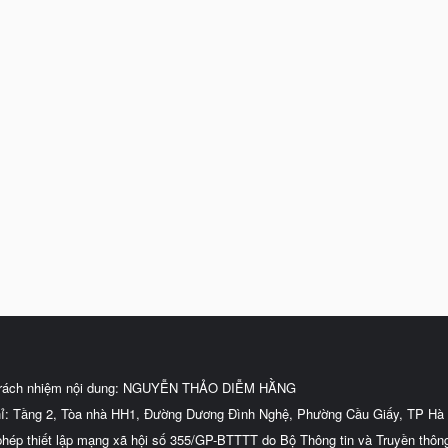
trách nhiệm nội dung: NGUYỄN THẢO DIỄM HẰNG
hỉ: Tầng 2, Tòa nhà HH1, Đường Dương Đình Nghệ, Phường Cầu Giấy, TP Hà 
phép thiết lập mạng xã hội số 355/GP-BTTTT do Bộ Thông tin và Truyền thôn