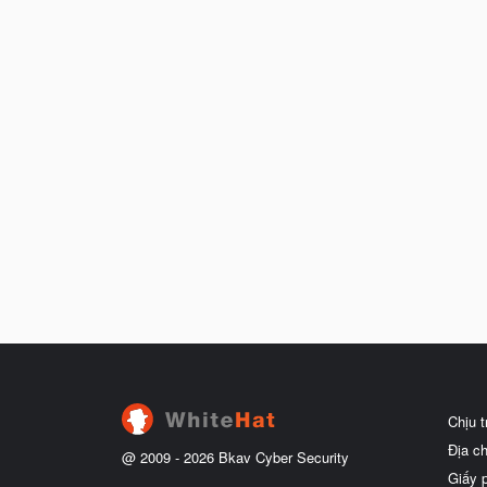
Chịu 
Địa c
@ 2009 -
2026
Bkav Cyber Security
Giấy 