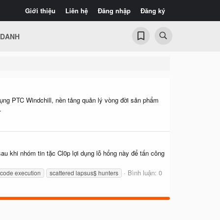
Giới thiệu
Liên hệ
Đăng nhập
Đăng ký
 DANH
ụng PTC Windchill, nền tảng quản lý vòng đời sản phẩm
.
 khi nhóm tin tặc Cl0p lợi dụng lỗ hổng này để tấn công
Bình luận: 0
 code execution
scattered lapsus$ hunters