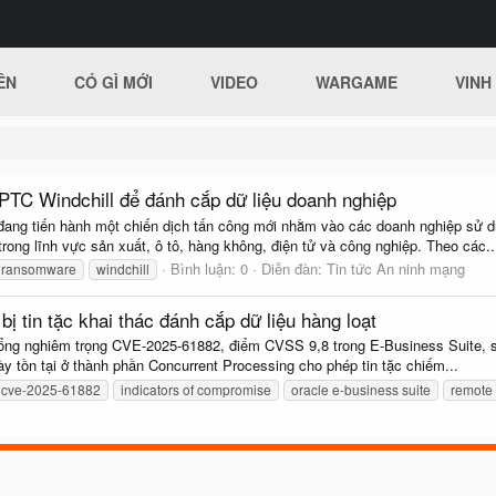
ÊN
CÓ GÌ MỚI
VIDEO
WARGAME
VINH
 PTC Windchill để đánh cắp dữ liệu doanh nghiệp
ang tiến hành một chiến dịch tấn công mới nhằm vào các doanh nghiệp sử d
ong lĩnh vực sản xuất, ô tô, hàng không, điện tử và công nghiệp. Theo các..
Bình luận: 0
Diễn đàn:
Tin tức An ninh mạng
ransomware
windchill
ị tin tặc khai thác đánh cắp dữ liệu hàng loạt
ổng nghiêm trọng CVE-2025-61882, điểm CVSS 9,8 trong E-Business Suite, sau
ày tồn tại ở thành phần Concurrent Processing cho phép tin tặc chiếm...
cve-2025-61882
indicators of compromise
oracle e-business suite
remote