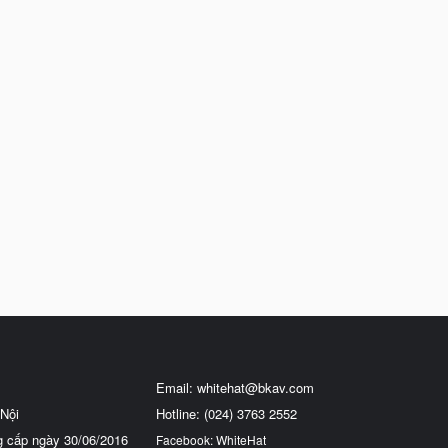
Email:
whitehat@bkav.com
Nội
Hotline: (024) 3763 2552
g cấp ngày 30/06/2016
Facebook: WhiteHat