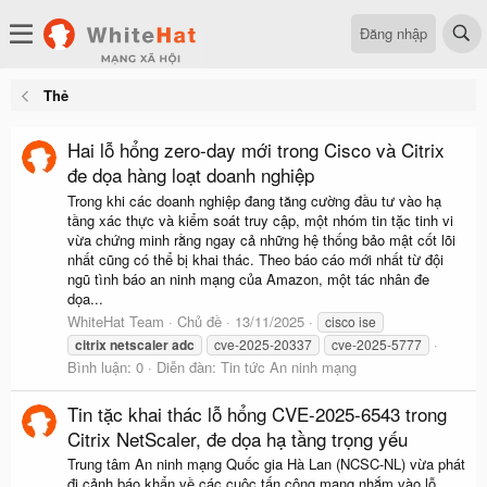
Đăng nhập
Thẻ
Hai lỗ hổng zero-day mới trong Cisco và Citrix
đe dọa hàng loạt doanh nghiệp
Trong khi các doanh nghiệp đang tăng cường đầu tư vào hạ
tầng xác thực và kiểm soát truy cập, một nhóm tin tặc tinh vi
vừa chứng minh rằng ngay cả những hệ thống bảo mật cốt lõi
nhất cũng có thể bị khai thác. Theo báo cáo mới nhất từ đội
ngũ tình báo an ninh mạng của Amazon, một tác nhân đe
dọa...
WhiteHat Team
Chủ đề
13/11/2025
cisco ise
citrix
netscaler
adc
cve-2025-20337
cve-2025-5777
Bình luận: 0
Diễn đàn:
Tin tức An ninh mạng
Tin tặc khai thác lỗ hổng CVE-2025-6543 trong
Citrix NetScaler, đe dọa hạ tầng trọng yếu
Trung tâm An ninh mạng Quốc gia Hà Lan (NCSC-NL) vừa phát
đi cảnh báo khẩn về các cuộc tấn công mạng nhắm vào lỗ