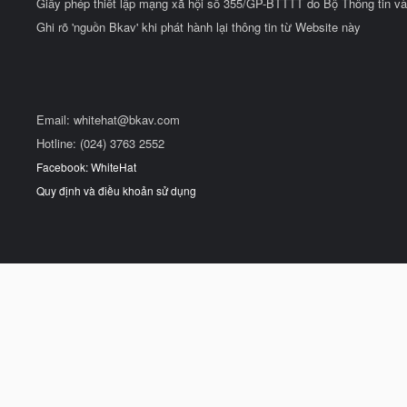
Giấy phép thiết lập mạng xã hội số 355/GP-BTTTT do Bộ Thông tin và
Ghi rõ 'nguồn Bkav' khi phát hành lại thông tin từ Website này
Email:
whitehat@bkav.com
Hotline: (024) 3763 2552
Facebook: WhiteHat
Quy định và điều khoản sử dụng