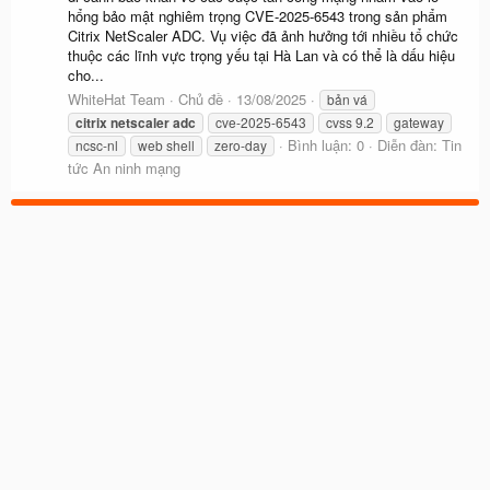
hổng bảo mật nghiêm trọng CVE-2025-6543 trong sản phẩm
Citrix NetScaler ADC. Vụ việc đã ảnh hưởng tới nhiều tổ chức
thuộc các lĩnh vực trọng yếu tại Hà Lan và có thể là dấu hiệu
cho...
WhiteHat Team
Chủ đề
13/08/2025
bản vá
citrix
netscaler
adc
cve-2025-6543
cvss 9.2
gateway
Bình luận: 0
Diễn đàn:
Tin
ncsc-nl
web shell
zero-day
tức An ninh mạng