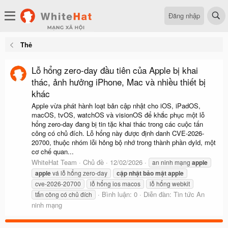
Đăng nhập
Thẻ
Lỗ hổng zero-day đầu tiên của Apple bị khai
thác, ảnh hưởng iPhone, Mac và nhiều thiết bị
khác
Apple vừa phát hành loạt bản cập nhật cho iOS, iPadOS,
macOS, tvOS, watchOS và visionOS để khắc phục một lỗ
hổng zero-day đang bị tin tặc khai thác trong các cuộc tấn
công có chủ đích. Lỗ hổng này được định danh CVE-2026-
20700, thuộc nhóm lỗi hỏng bộ nhớ trong thành phần dyld, một
cơ chế quan...
WhiteHat Team
Chủ đề
12/02/2026
an ninh mạng
apple
apple
vá lỗ hổng zero-day
cập
nhật
bảo
mật
apple
cve-2026-20700
lỗ hổng ios macos
lỗ hổng webkit
Bình luận: 0
Diễn đàn:
Tin tức An
tấn công có chủ đích
ninh mạng