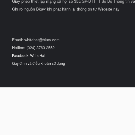
Giấy phép thiết lập mạng xã hội số 355/GP-BTTTT do Bộ Thông tin và
Ghi rõ 'nguồn Bkav' khi phát hành lại thông tin từ Website này
Email:
whitehat@bkav.com
Hotline: (024) 3763 2552
Facebook: WhiteHat
Quy định và điều khoản sử dụng