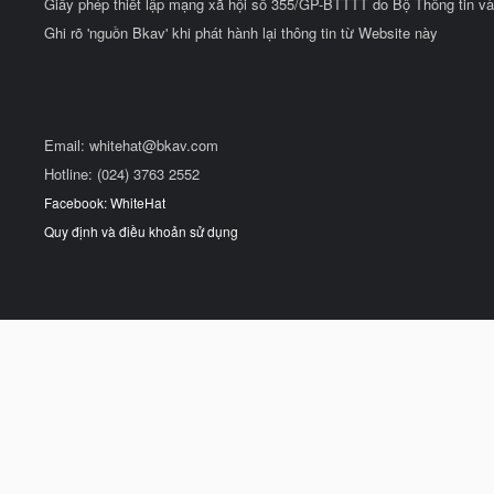
Giấy phép thiết lập mạng xã hội số 355/GP-BTTTT do Bộ Thông tin và
Ghi rõ 'nguồn Bkav' khi phát hành lại thông tin từ Website này
Email:
whitehat@bkav.com
Hotline: (024) 3763 2552
Facebook: WhiteHat
Quy định và điều khoản sử dụng