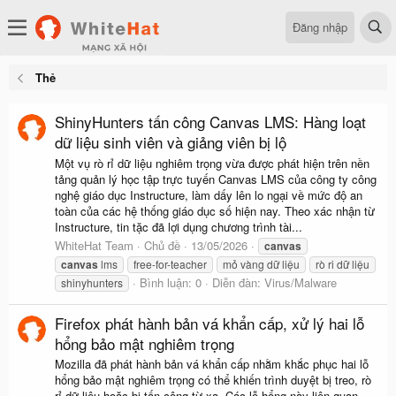
Đăng nhập
Thẻ
ShinyHunters tấn công Canvas LMS: Hàng loạt
dữ liệu sinh viên và giảng viên bị lộ
Một vụ rò rỉ dữ liệu nghiêm trọng vừa được phát hiện trên nền
tảng quản lý học tập trực tuyến Canvas LMS của công ty công
nghệ giáo dục Instructure, làm dấy lên lo ngại về mức độ an
toàn của các hệ thống giáo dục số hiện nay. Theo xác nhận từ
Instructure, tin tặc đã lợi dụng chương trình tài...
WhiteHat Team
Chủ đề
13/05/2026
canvas
canvas
lms
free-for-teacher
mỏ vàng dữ liệu
rò ri dữ liệu
Bình luận: 0
Diễn đàn:
Virus/Malware
shinyhunters
Firefox phát hành bản vá khẩn cấp, xử lý hai lỗ
hổng bảo mật nghiêm trọng
Mozilla đã phát hành bản vá khẩn cấp nhằm khắc phục hai lỗ
hổng bảo mật nghiêm trọng có thể khiến trình duyệt bị treo, rò
rỉ dữ liệu hoặc bị tấn công từ xa. Các lỗ hổng này liên quan