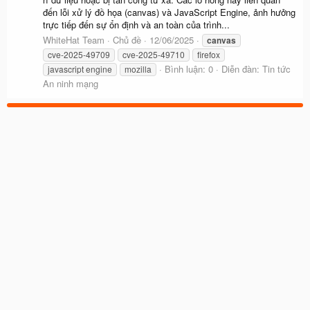
đến lỗi xử lý đồ họa (canvas) và JavaScript Engine, ảnh hưởng
trực tiếp đến sự ổn định và an toàn của trình...
WhiteHat Team
Chủ đề
12/06/2025
canvas
cve-2025-49709
cve-2025-49710
firefox
Bình luận: 0
Diễn đàn:
Tin tức
javascript engine
mozilla
An ninh mạng