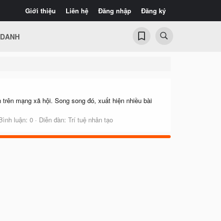
Giới thiệu
Liên hệ
Đăng nhập
Đăng ký
 DANH
 trên mạng xã hội. Song song đó, xuất hiện nhiều bài
Bình luận: 0
Diễn đàn:
Trí tuệ nhân tạo