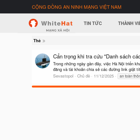
CỘNG ĐỒNG AN NINH MẠNG VIỆT NAM
TIN TỨC
THÀNH VI
Thẻ
Cẩn trọng khi tra cứu "Danh sách cá
Trong những ngày gần đây, việc Hà Nội triển kh
đăng và tài khoản chia sẻ các đường link giật 
Sevastopol
Chủ đề
11/12/2025
an toàn thôn