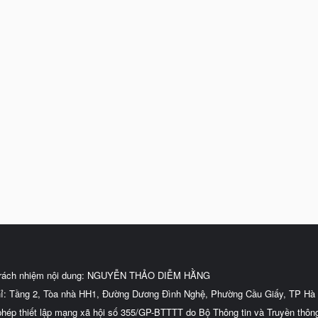
trách nhiệm nội dung: NGUYỄN THẢO DIỄM HẰNG
hỉ: Tầng 2, Tòa nhà HH1, Đường Dương Đình Nghệ, Phường Cầu Giấy, TP Hà 
phép thiết lập mạng xã hội số 355/GP-BTTTT do Bộ Thông tin và Truyền thôn