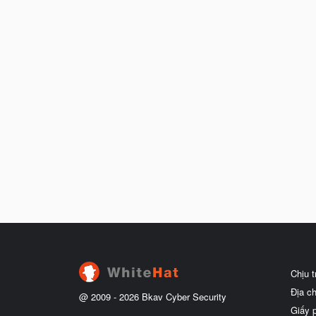
Chịu 
Địa c
@ 2009 -
2026
Bkav Cyber Security
Giấy 