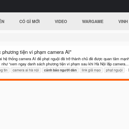
ÊN
CÓ GÌ MỚI
VIDEO
WARGAME
VINH
c phương tiện vi phạm camera AI"
ai hệ thống camera AI để phạt nguội đã trở thành chủ đề được quan tâm mạnh
tít như “xem ngay danh sách phương tiện vi phạm sau khi Hà Nội lắp camera...
g tin
camera ai hà nội
cảnh
báo
người
dân
link giả mạo
phạt nguội