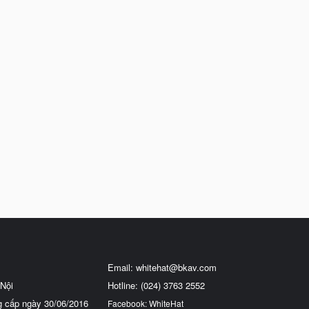
Email:
whitehat@bkav.com
Nội
Hotline: (024) 3763 2552
g cấp ngày 30/06/2016
Facebook: WhiteHat