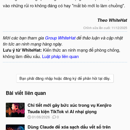
vào những rủi ro không đáng có hay "mất bò mới lo làm chuồng".
Theo WhiteHat
Chỉnh sửa lần cuối:
11/12/2025
Mời các bạn tham gia
Group WhiteHat
để thảo luận và cập nhật
tin tức an ninh mạng hàng ngày.
Lưu ý từ WhiteHat:
Kiến thức an ninh mạng để phòng chống,
không làm điều xấu.
Luật pháp liên quan
Bạn phải đăng nhập hoặc đăng ký để phản hồi tại đây.
Bài viết liên quan
Chi tiết mới gây bức xúc trong vụ Kenjiro
Tsuda kiện TikTok vì AI nhại giọng
N
01/06/2026
0
g
à
Dùng Claude để xóa sạch dấu vết số trên