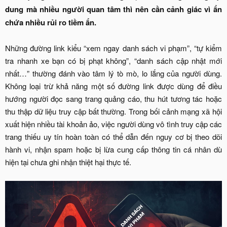
dung mà nhiều người quan tâm thì nên cần cảnh giác vì ẩn
chứa nhiều rủi ro tiềm ẩn.
Những đường link kiểu “xem ngay danh sách vi phạm”, “tự kiểm
tra nhanh xe bạn có bị phạt không”, “danh sách cập nhật mới
nhất…” thường đánh vào tâm lý tò mò, lo lắng của người dùng.
Không loại trừ khả năng một số đường link được dùng để điều
hướng người đọc sang trang quảng cáo, thu hút tương tác hoặc
thu thập dữ liệu truy cập bất thường. Trong bối cảnh mạng xã hội
xuất hiện nhiều tài khoản ảo, việc người dùng vô tình truy cập các
trang thiếu uy tín hoàn toàn có thể dẫn đến nguy cơ bị theo dõi
hành vi, nhận spam hoặc bị lừa cung cấp thông tin cá nhân dù
hiện tại chưa ghi nhận thiệt hại thực tế.