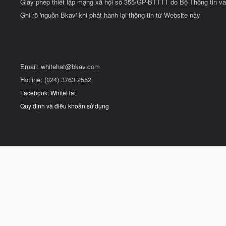
Giấy phép thiết lập mạng xã hội số 355/GP-BTTTT do Bộ Thông tin và
Ghi rõ 'nguồn Bkav' khi phát hành lại thông tin từ Website này
Email:
whitehat@bkav.com
Hotline: (024) 3763 2552
Facebook: WhiteHat
Quy định và điều khoản sử dụng