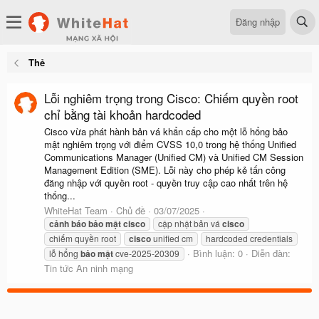
Đăng nhập
Thẻ
Lỗi nghiêm trọng trong Cisco: Chiếm quyền root
chỉ bằng tài khoản hardcoded
Cisco vừa phát hành bản vá khẩn cấp cho một lỗ hổng bảo
mật nghiêm trọng với điểm CVSS 10,0 trong hệ thống Unified
Communications Manager (Unified CM) và Unified CM Session
Management Edition (SME). Lỗi này cho phép kẻ tấn công
đăng nhập với quyền root - quyền truy cập cao nhất trên hệ
thống...
WhiteHat Team
Chủ đề
03/07/2025
cảnh
báo
bảo
mật
cisco
cập nhật bản vá
cisco
chiếm quyền root
cisco
unified cm
hardcoded credentials
Bình luận: 0
Diễn đàn:
lỗ hổng
bảo
mật
cve-2025-20309
Tin tức An ninh mạng