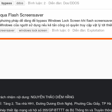
Bình luận: 2
Diễn đàn:
Dos/DDOS
bypass
ddos
qua Flash Screensaver
 phương pháp dễ dàng để bypass Windows Lock Screen khi flash screensave
 Windows của người sử dụng nếu kẻ tấn công có quyền truy cập vật lý tới thiết
Bình luận: 0
Diễn đàn:
Exploitation
screensaver
windows lock screen
trách nhiệm nội dung: NGUYỄN THẢO DIỄM HẰNG
hỉ: Tầng 2, Tòa nhà HH1, Đường Dương Đình Nghệ, Phường Cầu Giấy, TP Hà 
phép thiết lập mạng xã hội số 355/GP-BTTTT do Bộ Thông tin và Truyền thôn