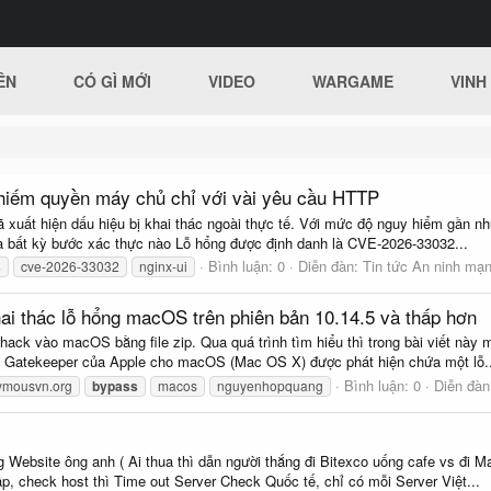
ÊN
CÓ GÌ MỚI
VIDEO
WARGAME
VINH
chiếm quyền máy chủ chỉ với vài yêu cầu HTTP
 đã xuất hiện dấu hiệu bị khai thác ngoài thực tế. Với mức độ nguy hiểm gần n
a bất kỳ bước xác thực nào Lỗ hổng được định danh là CVE-2026-33032...
Bình luận: 0
Diễn đàn:
Tin tức An ninh mạ
s
cve-2026-33032
nginx-ui
i thác lỗ hổng macOS trên phiên bản 10.14.5 và thấp hơn
ack vào macOS bằng file zip. Qua quá trình tìm hiểu thì trong bài viết này
 Gatekeeper của Apple cho macOS (Mac OS X) được phát hiện chứa một lỗ..
Bình luận: 0
Diễn đà
ymousvn.org
bypass
macos
nguyenhopquang
 Website ông anh ( Ai thua thì dẫn người thắng đi Bitexco uống cafe vs đi Ma
p, check host thì Time out Server Check Quốc tế, chỉ có mỗi Server Việt...