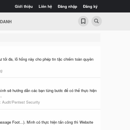
Giới thiệu
Liên hệ
Đăng nhập
Đăng ký
 DANH
hư tối đa, lỗ hổng này cho phép tin tặc chiếm toàn quyền
ng
 mình sẽ hướng dẫn các bạn từng bước để có thể thực hiện
.
n:
Audit/Pentest Security
ssage Foot...). Mình có thực hiện tấn công thì Website