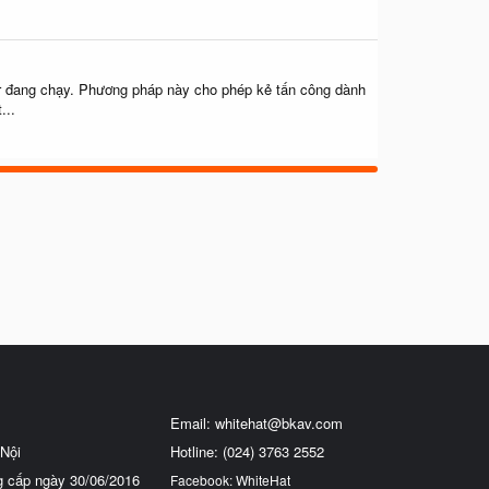
r đang chạy. Phương pháp này cho phép kẻ tấn công dành
...
Email:
whitehat@bkav.com
Nội
Hotline: (024) 3763 2552
g cấp ngày 30/06/2016
Facebook: WhiteHat