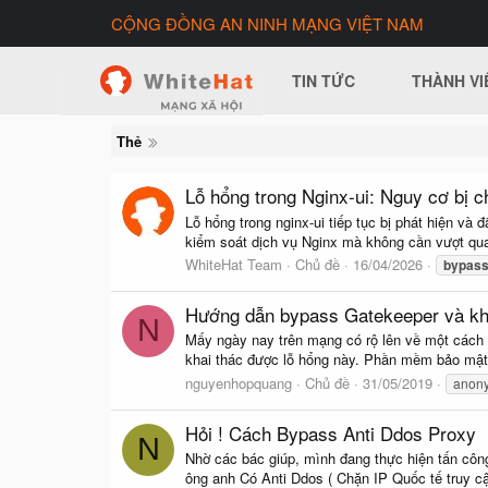
CỘNG ĐỒNG AN NINH MẠNG VIỆT NAM
TIN TỨC
THÀNH VI
Thẻ
Lỗ hổng trong Nginx-ui: Nguy cơ bị 
Lỗ hổng trong nginx-ui tiếp tục bị phát hiện và
kiểm soát dịch vụ Nginx mà không cần vượt qu
WhiteHat Team
Chủ đề
16/04/2026
bypas
Hướng dẫn bypass Gatekeeper và kha
N
Mấy ngày nay trên mạng có rộ lên về một cách h
khai thác được lỗ hổng này. Phần mềm bảo mật
nguyenhopquang
Chủ đề
31/05/2019
anon
Hỏi ! Cách Bypass Anti Ddos Proxy
N
Nhờ các bác giúp, mình đang thực hiện tấn công
ông anh Có Anti Ddos ( Chặn IP Quốc tế truy cậ