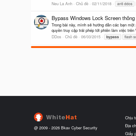
Neu La Anh
Chủ đề
02/11/2018
anti ddos
Bypass Windows Lock Screen thông 
Trong bài này, mình sẽ hướng dẫn các bạn một
quyền truy cập trái phép tới phiên làm việc trên
DDos
Chủ đề
06/03/2015
bypass
flash 
Chịu 
Địa c
@ 2009 -
2026
Bkav Cyber Security
Giấy 