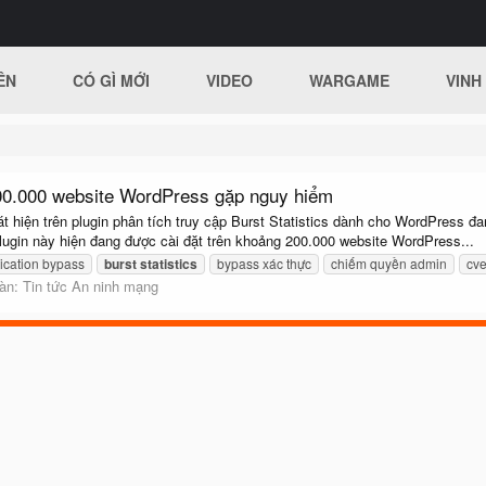
ÊN
CÓ GÌ MỚI
VIDEO
WARGAME
VINH
100.000 website WordPress gặp nguy hiểm
hiện trên plugin phân tích truy cập Burst Statistics dành cho WordPress đang
plugin này hiện đang được cài đặt trên khoảng 200.000 website WordPress...
ication bypass
burst
statistics
bypass xác thực
chiếm quyền admin
cv
đàn:
Tin tức An ninh mạng