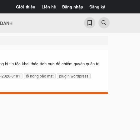
Giới thiệu
Liên hệ
Đăng nhập
Đăng ký
 DANH
 bị tin tặc khai thác tích cực để chiếm quyền quản trị
e-2026-8181
lỗ hổng bảo mật
plugin wordpress