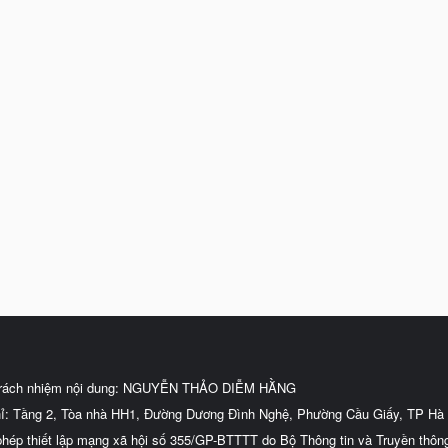
trách nhiệm nội dung: NGUYỄN THẢO DIỄM HẰNG
hỉ: Tầng 2, Tòa nhà HH1, Đường Dương Đình Nghệ, Phường Cầu Giấy, TP Hà 
phép thiết lập mạng xã hội số 355/GP-BTTTT do Bộ Thông tin và Truyền thôn