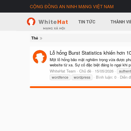
CỘNG ĐỒNG AN NINH MẠNG VIỆT NAM
TIN TỨC
THÀNH VI
Thẻ
Lỗ hổng Burst Statistics khiến hơn 
Một lỗ hổng bảo mật nghiêm trọng vừa được phát 
website từ xa. Sự cố đặc biệt đáng lo ngại khi 
WhiteHat Team
Chủ đề
15/05/2026
authent
Bình luận: 0
Diễn 
wordfence
wordpress