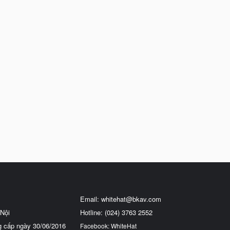
Email:
whitehat@bkav.com
Nội
Hotline: (024) 3763 2552
g cấp ngày 30/06/2016
Facebook: WhiteHat